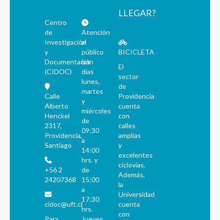
LLEGAR?
Centro
de
Atención
Investigación
al
y
público
BICICLETA
Documentación
los
El
(CIDOC)
días
sector
lunes,
de
martes
Calle
Providencia
y
Alberto
cuenta
miércoles
Henckel
con
de
2317,
calles
09:30
Providencia,
amplias
a
Santiago
y
14:00
excelentes
hrs. y
ciclovías.
+56 2
de
Además,
24207368
15:00
la
a
Universidad
17:30
cidoc@uft.cl
cuenta
hrs.
con
Para
Jueves