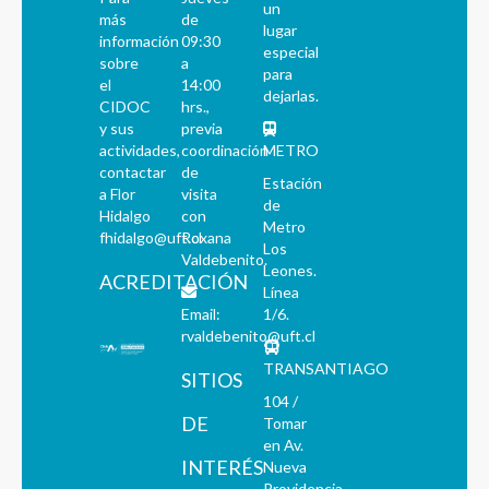
un
más
de
lugar
información
09:30
especial
sobre
a
para
el
14:00
dejarlas.
CIDOC
hrs.,
y sus
previa
actividades,
coordinación
METRO
contactar
de
Estación
a Flor
visita
de
Hidalgo
con
Metro
fhidalgo@uft.cl
Roxana
Los
Valdebenito.
Leones.
ACREDITACIÓN
Línea
Email:
1/6.
rvaldebenito@uft.cl
TRANSANTIAGO
SITIOS
104 /
DE
Tomar
en Av.
INTERÉS
Nueva
Providencia