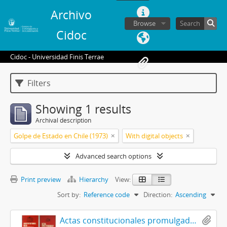
Archivo
Browse
Cidoc
Cidoc - Universidad Finis Terrae
Filters
Showing 1 results
Archival description
Golpe de Estado en Chile (1973)
With digital objects
Advanced search options
Print preview
Hierarchy
View:
Sort by:
Reference code
Direction:
Ascending
Actas constitucionales promulgadas por el Gobierno de Chile