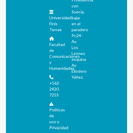
con
Suecia,
Universidad
bajar
Finis
en el
Terrae
paradero
Pc24-
Av.
Facultad
Los
de
Leones
Comunicaciones
esquina
y
Av
Humanidades
Eliodoro
Yáñez.
+562
2420
7255
Políticas
de
uso y
Privacidad