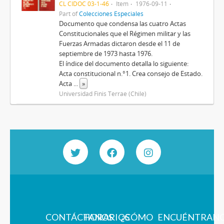
CL CIDOC 03-1-46
Item
1976-09-11
Part of
Colecciones Especiales
Documento que condensa las cuatro Actas
Constitucionales que el Régimen militar y las
Fuerzas Armadas dictaron desde el 11 de
septiembre de 1973 hasta 1976.
El índice del documento detalla lo siguiente:
Acta constitucional n.°1. Crea consejo de Estado.
Acta
...
»
Universidad Finis Terrae (Chile)
CONTÁCTANOS
HORARIOS
¿CÓMO
ENCUÉNTRAN