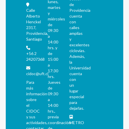
lunes,
de
martes
Calle
Providencia
y
Alberto
cuenta
miércoles
Henckel
con
de
2317,
calles
09:30
Providencia,
amplias
a
Santiago
y
14:00
excelentes
hrs. y
ciclovías.
+56 2
de
Además,
24207368
15:00
la
a
Universidad
17:30
cidoc@uft.cl
cuenta
hrs.
con
Para
Jueves
un
más
de
lugar
información
09:30
especial
sobre
a
para
el
14:00
dejarlas.
CIDOC
hrs.,
y sus
previa
actividades,
coordinación
METRO
contactar
de