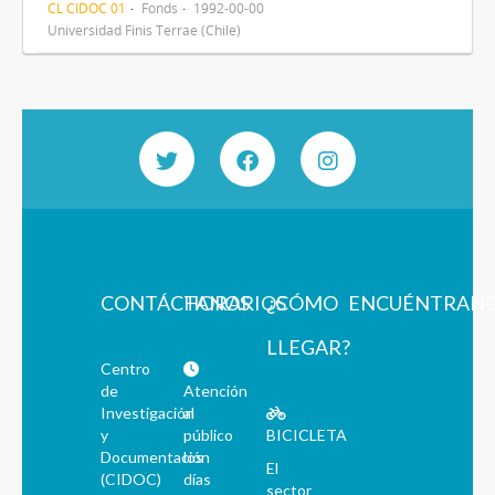
CL CIDOC 01
Fonds
1992-00-00
Universidad Finis Terrae (Chile)
CONTÁCTANOS
HORARIOS
¿CÓMO
ENCUÉNTRAN
LLEGAR?
Centro
de
Atención
Investigación
al
y
público
BICICLETA
Documentación
los
El
(CIDOC)
días
sector