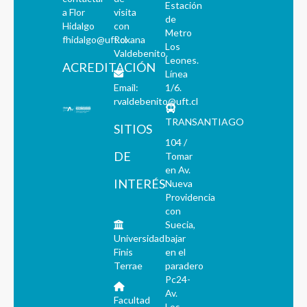
Estación
a Flor
visita
de
Hidalgo
con
Metro
fhidalgo@uft.cl
Roxana
Los
Valdebenito.
Leones.
ACREDITACIÓN
Línea
Email:
1/6.
rvaldebenito@uft.cl
TRANSANTIAGO
SITIOS
104 /
DE
Tomar
en Av.
INTERÉS
Nueva
Providencia
con
Suecia,
Universidad
bajar
Finis
en el
Terrae
paradero
Pc24-
Av.
Facultad
Los