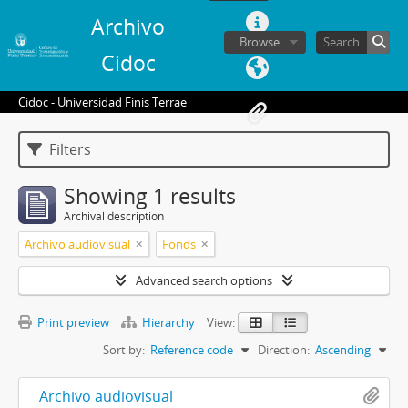
Archivo
Browse
Cidoc
Cidoc - Universidad Finis Terrae
Filters
Showing 1 results
Archival description
Archivo audiovisual
Fonds
Advanced search options
Print preview
Hierarchy
View:
Sort by:
Reference code
Direction:
Ascending
Archivo audiovisual