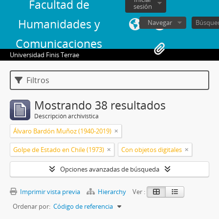
Facultad de
sesión
Humanidades y
Navegar
Comunicaciones
Universidad Finis Terrae
Filtros
Mostrando 38 resultados
Descripción archivística
Álvaro Bardón Muñoz (1940-2019)
Golpe de Estado en Chile (1973)
Con objetos digitales
Opciones avanzadas de búsqueda
Imprimir vista previa
Hierarchy
Ver :
Ordenar por:
Código de referencia