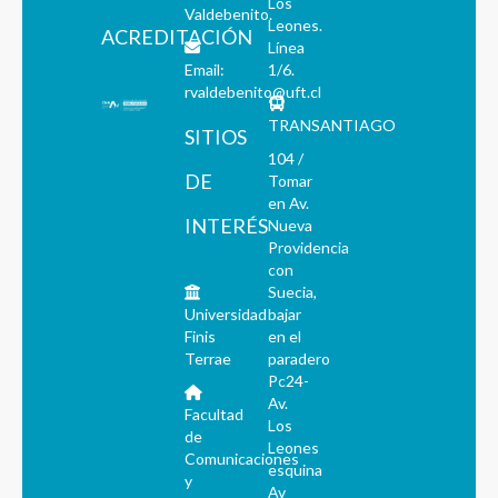
Los
Valdebenito.
Leones.
ACREDITACIÓN
Línea
Email:
1/6.
rvaldebenito@uft.cl
TRANSANTIAGO
SITIOS
104 /
DE
Tomar
en Av.
INTERÉS
Nueva
Providencia
con
Suecia,
Universidad
bajar
Finis
en el
Terrae
paradero
Pc24-
Av.
Facultad
Los
de
Leones
Comunicaciones
esquina
y
Av