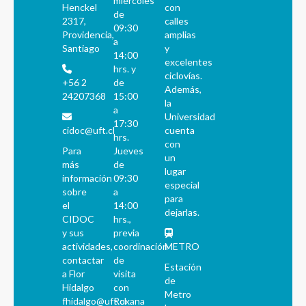
miércoles
Henckel
con
de
2317,
calles
09:30
Providencia,
amplias
a
Santiago
y
14:00
excelentes
hrs. y
ciclovías.
+56 2
de
Además,
24207368
15:00
la
a
Universidad
17:30
cidoc@uft.cl
cuenta
hrs.
con
Para
Jueves
un
más
de
lugar
información
09:30
especial
sobre
a
para
el
14:00
dejarlas.
CIDOC
hrs.,
y sus
previa
actividades,
coordinación
METRO
contactar
de
Estación
a Flor
visita
de
Hidalgo
con
Metro
fhidalgo@uft.cl
Roxana