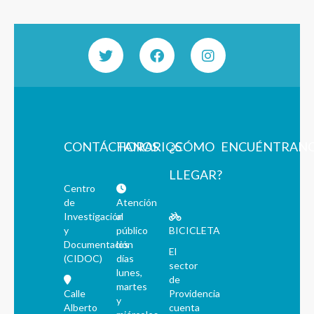
CONTÁCTANOS
HORARIOS
¿CÓMO
ENCUÉNTRAN
LLEGAR?
Centro
de
Atención
Investigación
al
y
público
BICICLETA
Documentación
los
El
(CIDOC)
días
sector
lunes,
de
martes
Calle
Providencia
y
Alberto
cuenta