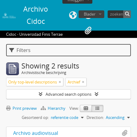
Archivo
Blader
Cidoc
Cidoc - Universidad Finis Terrae
Filters
Showing 2 results
Archivistische beschrijving
Only top-level descriptions
Archief
Advanced search options
Print preview
Hierarchy
View:
Gesorteerd op:
referentie code
Direction:
Ascending
Archivo audiovisual