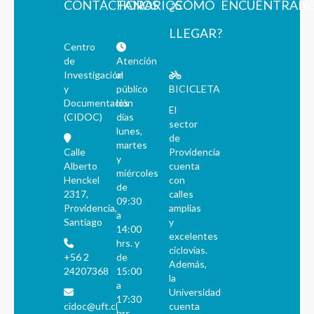
CONTÁCTANOS
HORARIOS
¿CÓMO
ENCUÉNTRAN
LLEGAR?
Centro
de
Atención
Investigación
al
y
público
BICICLETA
Documentación
los
El
(CIDOC)
días
sector
lunes,
de
martes
Calle
Providencia
y
Alberto
cuenta
miércoles
Henckel
con
de
2317,
calles
09:30
Providencia,
amplias
a
Santiago
y
14:00
excelentes
hrs. y
ciclovías.
+56 2
de
Además,
24207368
15:00
la
a
Universidad
17:30
cidoc@uft.cl
cuenta
hrs.