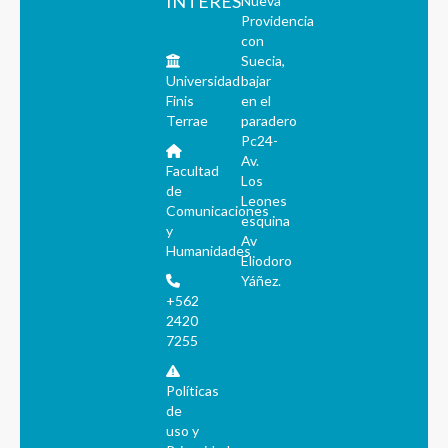
INTERÉS
Nueva
Providencia
con
Suecia,
Universidad
bajar
Finis
en el
Terrae
paradero
Pc24-
Av.
Facultad
Los
de
Leones
Comunicaciones
esquina
y
Av
Humanidades
Eliodoro
Yáñez.
+562
2420
7255
Políticas
de
uso y