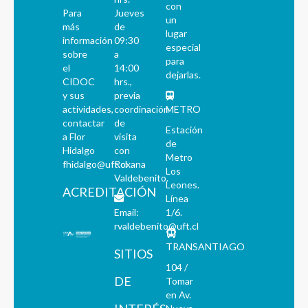
con
Para
Jueves
un
más
de
lugar
información
09:30
especial
sobre
a
para
el
14:00
dejarlas.
CIDOC
hrs.,
y sus
previa
actividades,
coordinación
METRO
contactar
de
Estación
a Flor
visita
de
Hidalgo
con
Metro
fhidalgo@uft.cl
Roxana
Los
Valdebenito.
Leones.
ACREDITACIÓN
Línea
Email:
1/6.
rvaldebenito@uft.cl
TRANSANTIAGO
SITIOS
104 /
DE
Tomar
en Av.