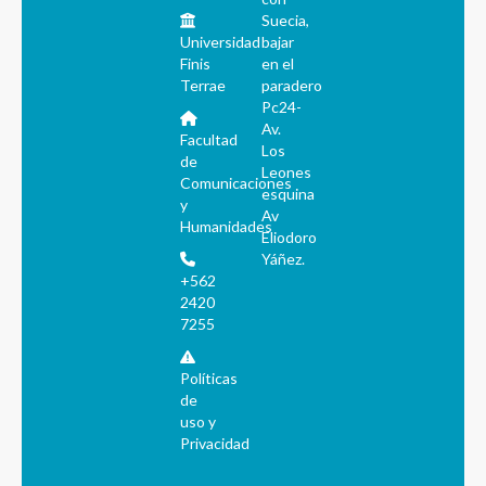
Suecia,
Universidad
bajar
Finis
en el
Terrae
paradero
Pc24-
Av.
Facultad
Los
de
Leones
Comunicaciones
esquina
y
Av
Humanidades
Eliodoro
Yáñez.
+562
2420
7255
Políticas
de
uso y
Privacidad