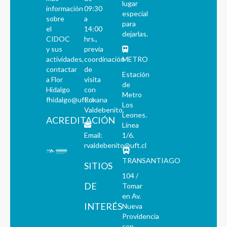
lugar
información
09:30
especial
sobre
a
para
el
14:00
dejarlas.
CIDOC
hrs.,
y sus
previa
actividades,
coordinación
METRO
contactar
de
Estación
a Flor
visita
de
Hidalgo
con
Metro
fhidalgo@uft.cl
Roxana
Los
Valdebenito.
Leones.
ACREDITACIÓN
Línea
Email:
1/6.
rvaldebenito@uft.cl
TRANSANTIAGO
SITIOS
104 /
DE
Tomar
en Av.
INTERÉS
Nueva
Providencia
con