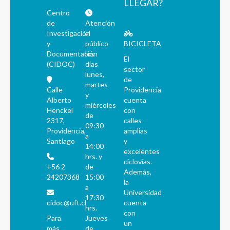
LLEGAR?
Centro
de
Atención
Investigación
al
y
público
BICICLETA
Documentación
los
El
(CIDOC)
días
sector
lunes,
de
martes
Calle
Providencia
y
Alberto
cuenta
miércoles
Henckel
con
de
2317,
calles
09:30
Providencia,
amplias
a
Santiago
y
14:00
excelentes
hrs. y
ciclovías.
+56 2
de
Además,
24207368
15:00
la
a
Universidad
17:30
cidoc@uft.cl
cuenta
hrs.
con
Para
Jueves
un
más
de