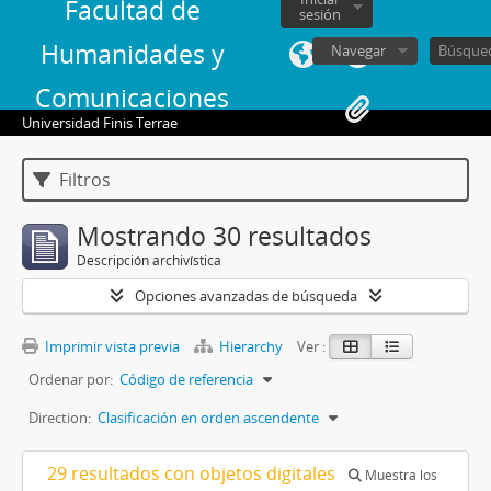
Facultad de
sesión
Humanidades y
Navegar
Comunicaciones
Universidad Finis Terrae
Filtros
Mostrando 30 resultados
Descripción archivística
Opciones avanzadas de búsqueda
Imprimir vista previa
Hierarchy
Ver :
Ordenar por:
Código de referencia
Direction:
Clasificación en orden ascendente
29 resultados con objetos digitales
Muestra los