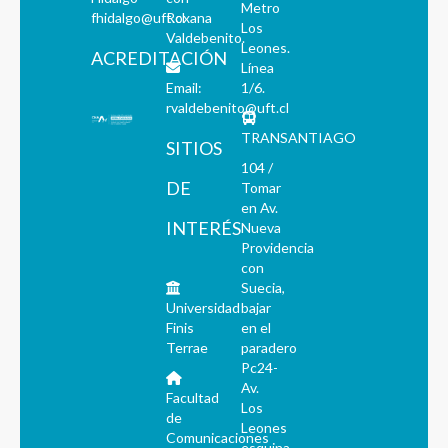
Metro
fhidalgo@uft.cl
Roxana
Los
Valdebenito.
Leones.
ACREDITACIÓN
Línea
Email:
1/6.
rvaldebenito@uft.cl
TRANSANTIAGO
SITIOS
104 /
DE
Tomar
en Av.
INTERÉS
Nueva
Providencia
con
Suecia,
Universidad
bajar
Finis
en el
Terrae
paradero
Pc24-
Av.
Facultad
Los
de
Leones
Comunicaciones
esquina