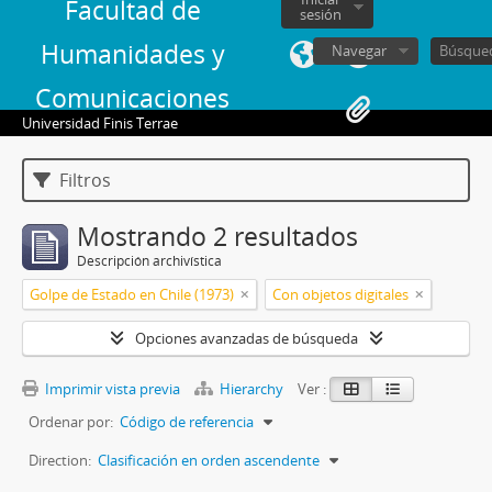
Facultad de
sesión
Humanidades y
Navegar
Comunicaciones
Universidad Finis Terrae
Filtros
Mostrando 2 resultados
Descripción archivística
Golpe de Estado en Chile (1973)
Con objetos digitales
Opciones avanzadas de búsqueda
Imprimir vista previa
Hierarchy
Ver :
Ordenar por:
Código de referencia
Direction:
Clasificación en orden ascendente