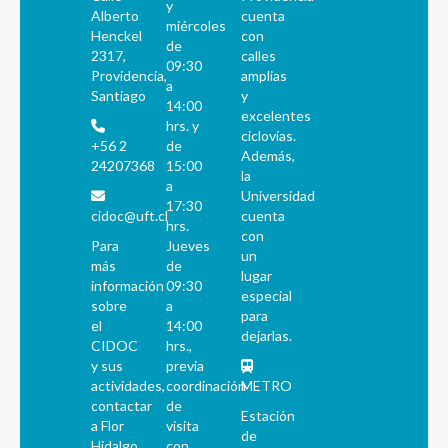
y
Alberto
cuenta
miércoles
Henckel
con
de
2317,
calles
09:30
Providencia,
amplias
a
Santiago
y
14:00
excelentes
hrs. y
ciclovías.
+56 2
de
Además,
24207368
15:00
la
a
Universidad
17:30
cidoc@uft.cl
cuenta
hrs.
con
Para
Jueves
un
más
de
lugar
información
09:30
especial
sobre
a
para
el
14:00
dejarlas.
CIDOC
hrs.,
y sus
previa
actividades,
coordinación
METRO
contactar
de
Estación
a Flor
visita
de
Hidalgo
con