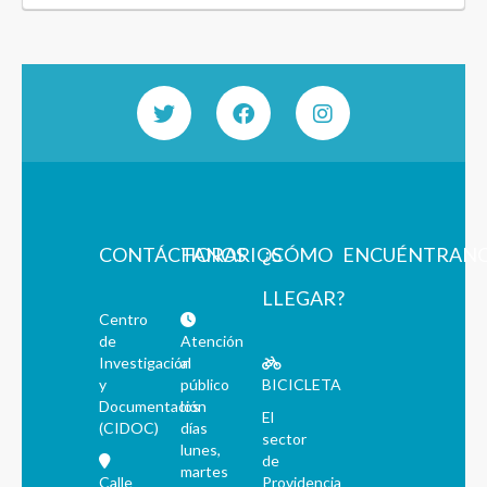
CONTÁCTANOS
HORARIOS
¿CÓMO
ENCUÉNTRAN
LLEGAR?
Centro
de
Atención
Investigación
al
y
público
BICICLETA
Documentación
los
El
(CIDOC)
días
sector
lunes,
de
martes
Calle
Providencia