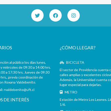
ARIOS
¿CÓMO LLEGAR?
ción al público los días lunes,
BICICLETA
y miércoles de 09:30 a 14:00 hrs.
El sector de Providencia cuenta 
:00 a 17:30 hrs. Jueves de 09:30
calles amplias y excelentes cicloví
 hrs., previa coordinación de
Además, la Universidad cuenta c
con Roxana Valdebenito.
lugar especial para dejarlas.
il:
rvaldebenito@uft.cl
METRO
OS DE INTERÉS
Estación de Metro Los Leones. L
1/6.