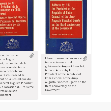
con discurso en
Libro conmemorativo ante el
s de Augusto
tercer aniversario del
et, con motivo de la
gobierno de Augusot Pinochet,
moración del tercer
titulado Adress by H.E. the
sario del Gobierno,
President of the Republic of
do Discours de M. le
Chile General of the Army
ent de la République du
Augusto Pinochet Ugarte on the
 Général Augusto Pinochet
third anniversary oh the
, à l'occasion du Troisième
Goverment
rsaire de son
rnement