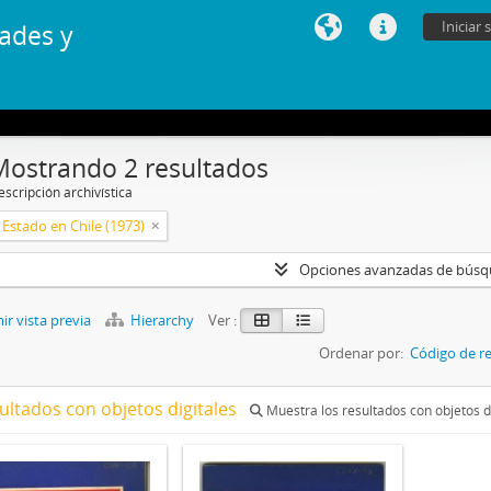
Iniciar 
ades y
Mostrando 2 resultados
scripción archivística
Estado en Chile (1973)
Opciones avanzadas de bús
r vista previa
Hierarchy
Ver :
Ordenar por:
Código de re
ultados con objetos digitales
Muestra los resultados con objetos d