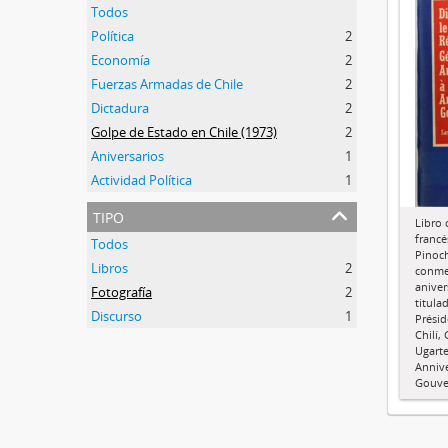
Todos
Política
2
Economía
2
Fuerzas Armadas de Chile
2
Dictadura
2
Golpe de Estado en Chile (1973)
2
Aniversarios
1
Actividad Política
1
tipo
Libro 
francé
Todos
Pinoch
Libros
2
conme
aniver
Fotografía
2
titula
Discurso
1
Présid
Chilí,
Ugarte
Annive
Gouve