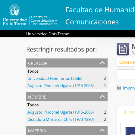
Facultad de Humanid
Comunicaciones
Universidad Finis Terrae
Restringir resultados por:
De
creador
Golpe de 
Todos
Universidad Finis Terrae (Chile)
2
Augusto Pinochet Ugarte (1915-2006)
1
Imprimi
nombre
Todos
2 res
Augusto Pinochet Ugarte (1915-2006)
2
Dictadura Militar en Chile (1973-1990)
2
materia