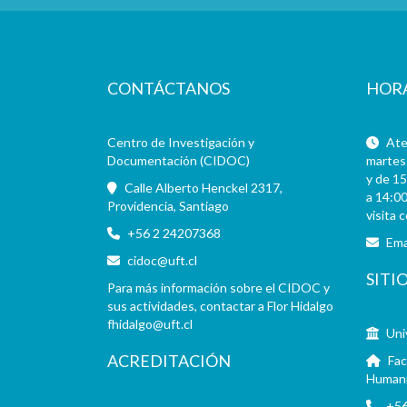
CONTÁCTANOS
HOR
Centro de Investigación y
Aten
Documentación (CIDOC)
martes 
y de 15
Calle Alberto Henckel 2317,
a 14:00
Providencia, Santiago
visita 
+56 2 24207368
Ema
cidoc@uft.cl
SITI
Para más información sobre el CIDOC y
sus actividades, contactar a Flor Hidalgo
fhidalgo@uft.cl
Uni
ACREDITACIÓN
Fac
Human
+56