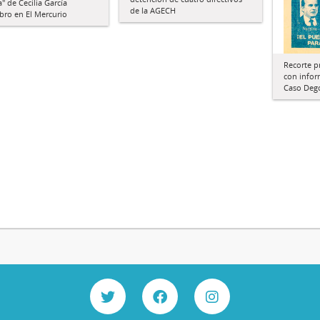
a" de Cecilia García
de la AGECH
bro en El Mercurio
Recorte p
con infor
Caso Deg