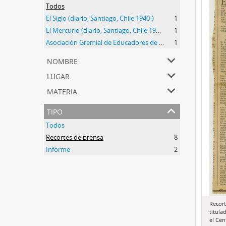
Todos
El Siglo (diario, Santiago, Chile 1940-)
1
El Mercurio (diario, Santiago, Chile 1900-)
1
Asociación Gremial de Educadores de Chile (1981-1987)
1
nombre
lugar
materia
tipo
Todos
Recortes de prensa
8
Informe
2
Recort
titula
el Cen