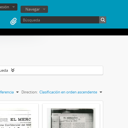
sesión
Navegar
queda
ferencia
Direction:
Clasificación en orden ascendente