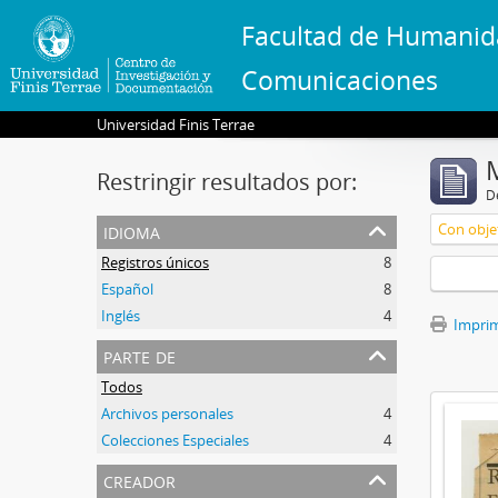
Facultad de Humanid
Comunicaciones
Universidad Finis Terrae
Restringir resultados por:
De
idioma
Con objet
Registros únicos
8
Español
8
Inglés
4
Imprimi
parte de
Todos
Archivos personales
4
Colecciones Especiales
4
creador