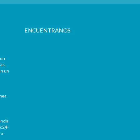
ENCUÉNTRANOS
con
as.
on un
ínea
encia
Pc24-
ro