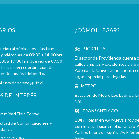
ARIOS
¿CÓMO LLEGAR?
ción al público los días lunes,
BICICLETA
y miércoles de 09:30 a 14:00 hrs.
El sector de Providencia cuenta 
:00 a 17:30 hrs. Jueves de 09:30
calles amplias y excelentes cicloví
 hrs., previa coordinación de
Además, la Universidad cuenta c
con Roxana Valdebenito.
lugar especial para dejarlas.
il:
rvaldebenito@uft.cl
METRO
OS DE INTERÉS
Estación de Metro Los Leones. L
1/6.
TRANSANTIAGO
versidad Finis Terrae
104 / Tomar en Av. Nueva Provid
ultad de Comunicaciones y
con Suecia, bajar en el paradero 
idades
Av. Los Leones esquina Av Eliodo
2 2420 7255
Yáñez.