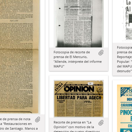
Fotocopia
Fotocopia de recorte de
prensa de
prensa de El Mercurio,
Reportaje
"Allende, intérprete del informe
Popular: 
MAPU"
del MAPU.
desnudo"
e de prensa de nota
Recorte de prensa en "La
da "Restauraciones en
Opinión" con motivo de la
tro de Santiago. Manos a
detención de cuatro directivos