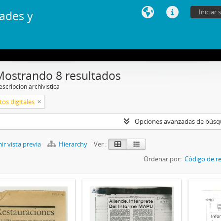
Iniciar 
ades y
Mostrando 8 resultados
scripción archivística
os digitales
Opciones avanzadas de bús
r vista previa
Hierarchy
Ver :
Ordenar por:
Código de re