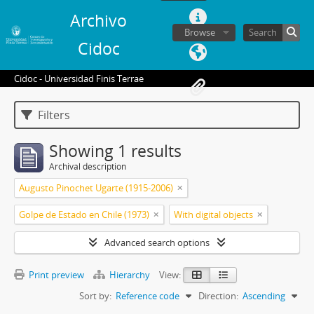
Archivo
Browse
Cidoc
Cidoc - Universidad Finis Terrae
Filters
Showing 1 results
Archival description
Augusto Pinochet Ugarte (1915-2006)
Golpe de Estado en Chile (1973)
With digital objects
Advanced search options
Print preview
Hierarchy
View:
Sort by:
Reference code
Direction:
Ascending