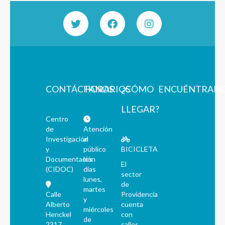
CONTÁCTANOS
HORARIOS
¿CÓMO
ENCUÉNTRAN
LLEGAR?
Centro
de
Atención
Investigación
al
y
público
BICICLETA
Documentación
los
El
(CIDOC)
días
sector
lunes,
de
martes
Calle
Providencia
y
Alberto
cuenta
miércoles
Henckel
con
de
2317,
calles