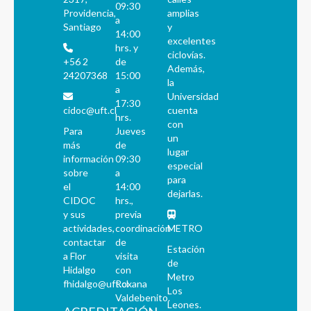
09:30
Providencia,
amplias
a
Santiago
y
14:00
excelentes
hrs. y
ciclovías.
+56 2
de
Además,
24207368
15:00
la
a
Universidad
17:30
cidoc@uft.cl
cuenta
hrs.
con
Para
Jueves
un
más
de
lugar
información
09:30
especial
sobre
a
para
el
14:00
dejarlas.
CIDOC
hrs.,
y sus
previa
actividades,
coordinación
METRO
contactar
de
Estación
a Flor
visita
de
Hidalgo
con
Metro
fhidalgo@uft.cl
Roxana
Los
Valdebenito.
Leones.