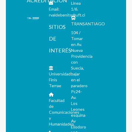
ACREDITACIÓN
Línea
Email:
1/6.
rvaldebenito@uft.cl
TRANSANTIAGO
SITIOS
104 /
DE
Tomar
en Av.
INTERÉS
Nueva
Providencia
con
Suecia,
Universidad
bajar
Finis
en el
Terrae
paradero
Pc24-
Av.
Facultad
Los
de
Leones
Comunicaciones
esquina
y
Av
Humanidades
Eliodoro