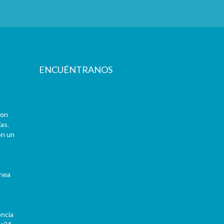
ENCUÉNTRANOS
con
as.
on un
ínea
encia