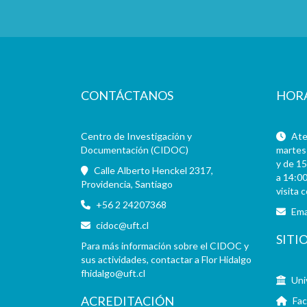
CONTÁCTANOS
HOR
Centro de Investigación y
Aten
Documentación (CIDOC)
martes 
y de 15
Calle Alberto Henckel 2317,
a 14:00
Providencia, Santiago
visita 
+56 2 24207368
Ema
cidoc@uft.cl
SITI
Para más información sobre el CIDOC y
sus actividades, contactar a Flor Hidalgo
fhidalgo@uft.cl
Uni
ACREDITACIÓN
Fac