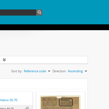
s
Sort by:
Reference code
Direction:
Ascending
hileno 50-70
ileno 50-70