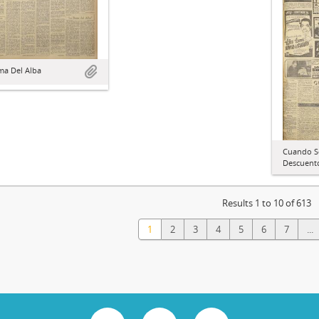
ma Del Alba
Cuando S
Descuent
Results 1 to 10 of 613
1
2
3
4
5
6
7
...