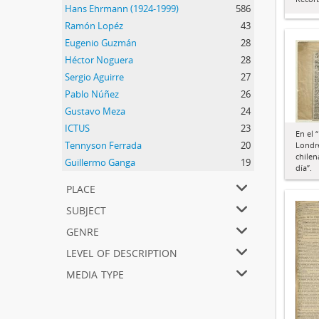
Hans Ehrmann (1924-1999)
586
Ramón Lopéz
43
Eugenio Guzmán
28
Héctor Noguera
28
Sergio Aguirre
27
Pablo Núñez
26
Gustavo Meza
24
ICTUS
23
En el 
Tennyson Ferrada
20
Londre
chilen
Guillermo Ganga
19
día”.
place
subject
genre
level of description
media type