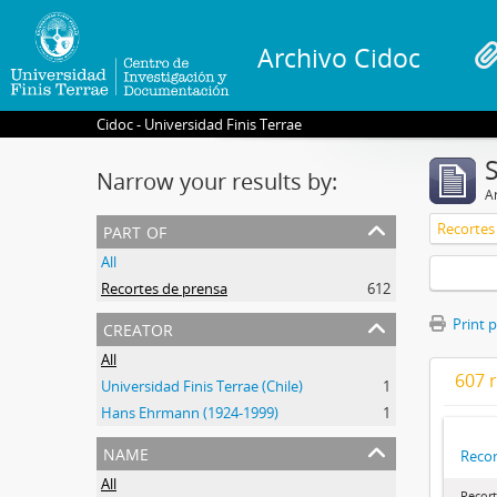
Archivo Cidoc
Cidoc - Universidad Finis Terrae
Narrow your results by:
Ar
part of
Recortes
All
Recortes de prensa
612
creator
Print 
All
607 r
Universidad Finis Terrae (Chile)
1
Hans Ehrmann (1924-1999)
1
name
Recor
All
Recort