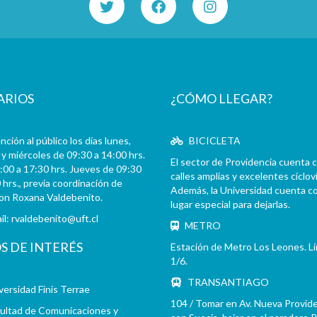
ARIOS
¿CÓMO LLEGAR?
ción al público los días lunes,
BICICLETA
y miércoles de 09:30 a 14:00 hrs.
El sector de Providencia cuenta 
:00 a 17:30 hrs. Jueves de 09:30
calles amplias y excelentes cicloví
 hrs., previa coordinación de
Además, la Universidad cuenta c
con Roxana Valdebenito.
lugar especial para dejarlas.
il:
rvaldebenito@uft.cl
METRO
OS DE INTERÉS
Estación de Metro Los Leones. L
1/6.
TRANSANTIAGO
versidad Finis Terrae
104 / Tomar en Av. Nueva Provid
ultad de Comunicaciones y