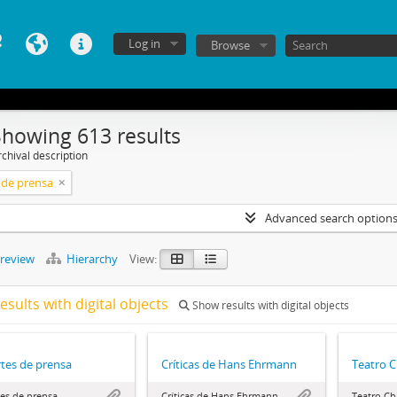
Log in
Browse
Showing 613 results
chival description
 de prensa
Advanced search option
preview
Hierarchy
View:
esults with digital objects
Show results with digital objects
tes de prensa
Críticas de Hans Ehrmann
Teatro C
es de prensa
Críticas de Hans Ehrmann
Teatro Ch