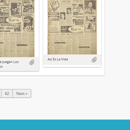
Así Es La Vida
e Juegan Los
os
62
Next »