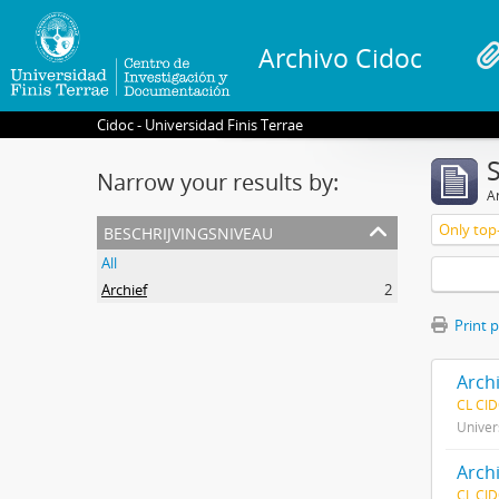
Archivo Cidoc
Cidoc - Universidad Finis Terrae
Narrow your results by:
Ar
beschrijvingsniveau
Only top-
All
Archief
2
Print 
Arch
CL CI
Univer
Arch
CL CI