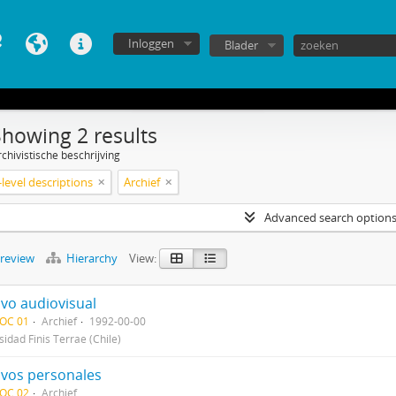
Inloggen
Blader
Showing 2 results
chivistische beschrijving
level descriptions
Archief
Advanced search option
preview
Hierarchy
View:
ivo audiovisual
DOC 01
Archief
1992-00-00
sidad Finis Terrae (Chile)
ivos personales
DOC 02
Archief