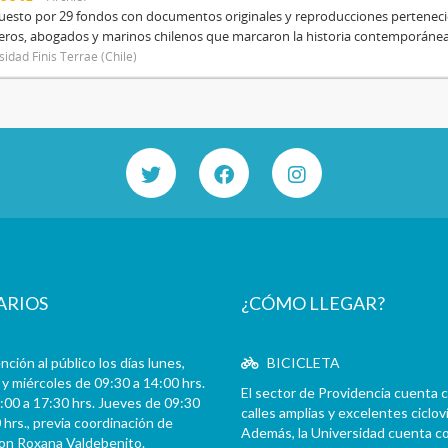
sto por 29 fondos con documentos originales y reproducciones pertenecien
eros, abogados y marinos chilenos que marcaron la historia contemporánea d
sidad Finis Terrae (Chile)
ARIOS
¿CÓMO LLEGAR?
ción al público los días lunes,
BICICLETA
y miércoles de 09:30 a 14:00 hrs.
El sector de Providencia cuenta 
:00 a 17:30 hrs. Jueves de 09:30
calles amplias y excelentes cicloví
 hrs., previa coordinación de
Además, la Universidad cuenta c
con Roxana Valdebenito.