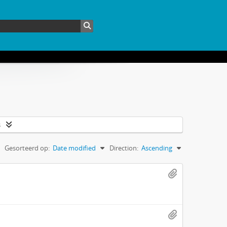
s
Gesorteerd op:
Date modified
Direction:
Ascending