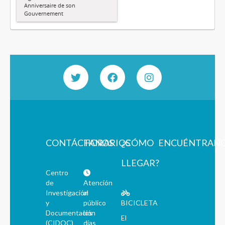
Anniversaire de son
Gouvernement
CONTÁCTANOS
HORARIOS
¿CÓMO
ENCUÉNTRAN
LLEGAR?
Centro
de
Atención
Investigación
al
y
público
BICICLETA
Documentación
los
El
(CIDOC)
días