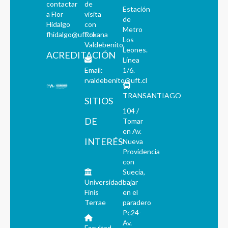
contactar
de
Estación
a Flor
visita
de
Hidalgo
con
Metro
fhidalgo@uft.cl
Roxana
Los
Valdebenito.
Leones.
ACREDITACIÓN
Línea
Email:
1/6.
rvaldebenito@uft.cl
TRANSANTIAGO
SITIOS
104 /
DE
Tomar
en Av.
INTERÉS
Nueva
Providencia
con
Suecia,
Universidad
bajar
Finis
en el
Terrae
paradero
Pc24-
Av.
Facultad