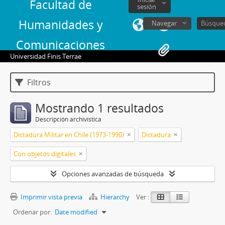
Facultad de
sesión
Humanidades y
Navegar
Comunicaciones
Universidad Finis Terrae
Filtros
Mostrando 1 resultados
Descripción archivística
Dictadura Militar en Chile (1973-1990)
Dictadura
Con objetos digitales
Opciones avanzadas de búsqueda
Imprimir vista previa
Hierarchy
Ver :
Ordenar por:
Date modified