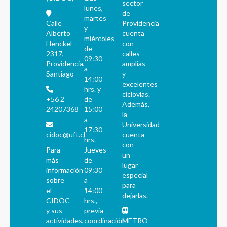
sector
lunes,
de
martes
Calle
Providencia
y
Alberto
cuenta
miércoles
Henckel
con
de
2317,
calles
09:30
Providencia,
amplias
a
Santiago
y
14:00
excelentes
hrs. y
ciclovías.
+56 2
de
Además,
24207368
15:00
la
a
Universidad
17:30
cidoc@uft.cl
cuenta
hrs.
con
Para
Jueves
un
más
de
lugar
información
09:30
especial
sobre
a
para
el
14:00
dejarlas.
CIDOC
hrs.,
y sus
previa
actividades,
coordinación
METRO