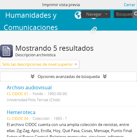
Facultad de
sesión
Imprimir vista previa
Cerrar
Humanidades y
Navegar
Comunicaciones
Mostrando 5 resultados
Descripción archivística
Sólo las descripciones de nivel superior
Opciones avanzadas de búsqueda
Archivo audiovisual
CL CIDOC 01
Fondo
1992-00-00
Universidad Finis Terrae (Chile)
Hemeroteca
CL CIDOC 04
Colección
1905 - ?
El archivo CIDOC cuenta con una amplia colección de revistas, entre
ellas: Zig-Zag, Apsi, Ercilla, Hoy, Qué Pasa, Cosas, Mensaje, Punto Final.
Sobre el Banco Central: Boletines mensuales, circulares, informes,