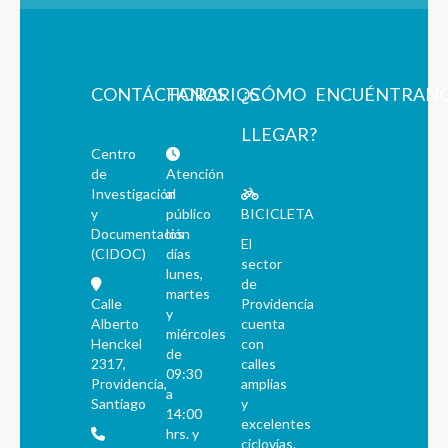
CONTÁCTANOS
HORARIOS
¿CÓMO
ENCUÉNTRAN
LLEGAR?
Centro
de
Atención
Investigación
al
y
público
BICICLETA
Documentación
los
El
(CIDOC)
días
sector
lunes,
de
martes
Calle
Providencia
y
Alberto
cuenta
miércoles
Henckel
con
de
2317,
calles
09:30
Providencia,
amplias
a
Santiago
y
14:00
excelentes
hrs. y
ciclovías.