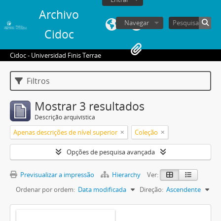
Archivo
Navegar
Cidoc
Cidoc - Universidad Finis Terrae
Filtros
Mostrar 3 resultados
Descrição arquivística
Apenas descrições de nível superior
Coleção
Opções de pesquisa avançada
Previsualizar a impressão
Hierarchy
Ver:
Ordenar por ordem:
Data modificada
Direção:
Ascendente