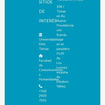
SITIOS
104 /
DE
Tomar
en Av.
INTERÉS
Nueva
Providencia
con
Suecia,
Universidad
bajar
Finis
en el
Terrae
paradero
Pc24-
Av.
Facultad
Los
de
Leones
Comunicaciones
esquina
y
Av
Humanidades
Eliodoro
Yáñez.
+562
2420
7255