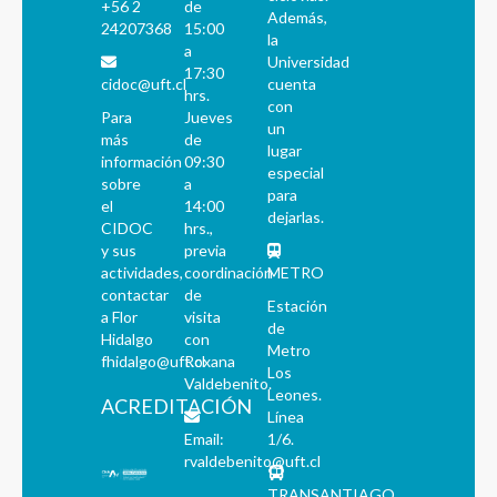
+56 2
de
Además,
24207368
15:00
la
a
Universidad
17:30
cidoc@uft.cl
cuenta
hrs.
con
Para
Jueves
un
más
de
lugar
información
09:30
especial
sobre
a
para
el
14:00
dejarlas.
CIDOC
hrs.,
y sus
previa
actividades,
coordinación
METRO
contactar
de
Estación
a Flor
visita
de
Hidalgo
con
Metro
fhidalgo@uft.cl
Roxana
Los
Valdebenito.
Leones.
ACREDITACIÓN
Línea
Email:
1/6.
rvaldebenito@uft.cl
TRANSANTIAGO