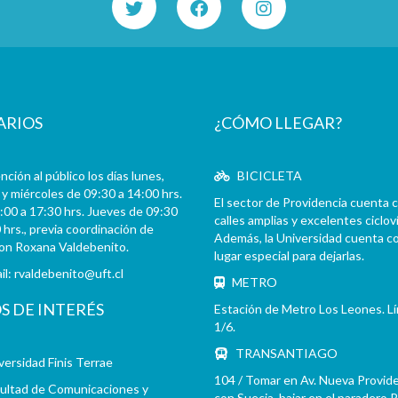
ARIOS
¿CÓMO LLEGAR?
ción al público los días lunes,
BICICLETA
y miércoles de 09:30 a 14:00 hrs.
El sector de Providencia cuenta 
:00 a 17:30 hrs. Jueves de 09:30
calles amplias y excelentes cicloví
 hrs., previa coordinación de
Además, la Universidad cuenta c
con Roxana Valdebenito.
lugar especial para dejarlas.
il:
rvaldebenito@uft.cl
METRO
OS DE INTERÉS
Estación de Metro Los Leones. L
1/6.
TRANSANTIAGO
versidad Finis Terrae
104 / Tomar en Av. Nueva Provid
ultad de Comunicaciones y
con Suecia, bajar en el paradero 