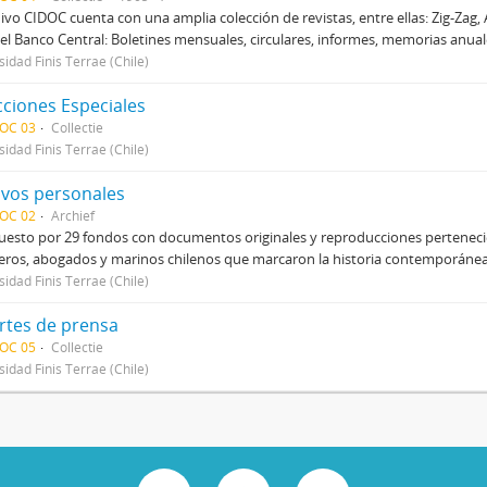
hivo CIDOC cuenta con una amplia colección de revistas, entre ellas: Zig-Zag, 
el Banco Central: Boletines mensuales, circulares, informes, memorias anual
sidad Finis Terrae (Chile)
cciones Especiales
DOC 03
Collectie
sidad Finis Terrae (Chile)
ivos personales
DOC 02
Archief
sto por 29 fondos con documentos originales y reproducciones pertenecien
eros, abogados y marinos chilenos que marcaron la historia contemporánea d
sidad Finis Terrae (Chile)
rtes de prensa
DOC 05
Collectie
sidad Finis Terrae (Chile)