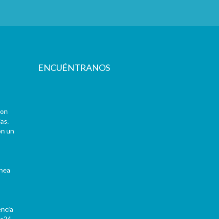
ENCUÉNTRANOS
con
as.
on un
ínea
encia
Pc24-