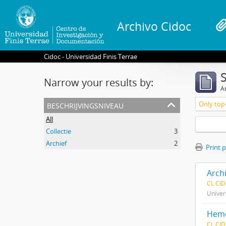
Archivo Cidoc
Cidoc - Universidad Finis Terrae
Narrow your results by:
Ar
beschrijvingsniveau
Only top-
All
Collectie
3
Archief
2
Print 
Arch
CL CI
Univer
Heme
CL CI