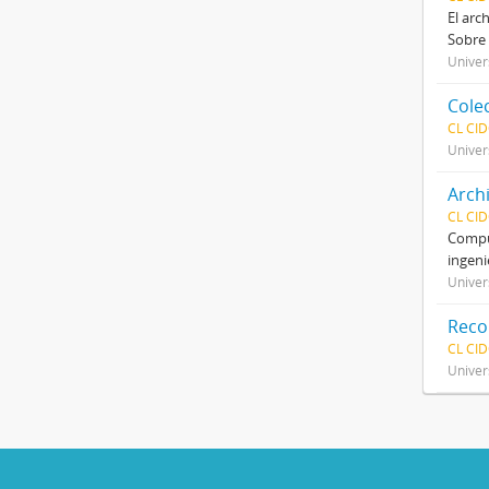
El arc
Sobre 
Univer
Cole
CL CI
Univer
Arch
CL CI
Compue
ingeni
Univer
Reco
CL CI
Univer