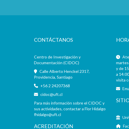
CONTÁCTANOS
HOR
Centro de Investigación y
Aten
Documentación (CIDOC)
martes 
y de 15
Calle Alberto Henckel 2317,
a 14:00
Providencia, Santiago
visita 
+56 2 24207368
Ema
cidoc@uft.cl
SITI
Para más información sobre el CIDOC y
sus actividades, contactar a Flor Hidalgo
fhidalgo@uft.cl
Uni
ACREDITACIÓN
Fac