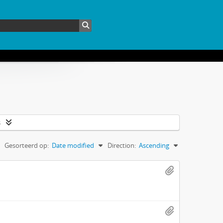
s
Gesorteerd op:
Date modified
Direction:
Ascending