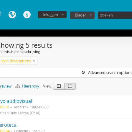
Inloggen
Blader
Showing 5 results
chivistische beschrijving
level descriptions
Advanced search option
preview
Hierarchy
View:
ivo audiovisual
DOC 01
Archief
1992-00-00
sidad Finis Terrae (Chile)
roteca
DOC 04
Collectie
1905 - ?