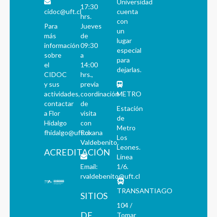
Universidad
17:30
cidoc@uft.cl
cuenta
hrs.
con
Para
Jueves
un
más
de
lugar
información
09:30
especial
sobre
a
para
el
14:00
dejarlas.
CIDOC
hrs.,
y sus
previa
actividades,
coordinación
METRO
contactar
de
Estación
a Flor
visita
de
Hidalgo
con
Metro
fhidalgo@uft.cl
Roxana
Los
Valdebenito.
Leones.
ACREDITACIÓN
Línea
Email:
1/6.
rvaldebenito@uft.cl
TRANSANTIAGO
SITIOS
104 /
DE
Tomar