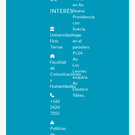
en Av.
INTERÉS
Nueva
Providencia
con
Suecia,
Universidad
bajar
Finis
en el
Terrae
paradero
Pc24-
Av.
Facultad
Los
de
Leones
Comunicaciones
esquina
y
Av
Humanidades
Eliodoro
Yáñez.
+562
2420
7255
Políticas
de