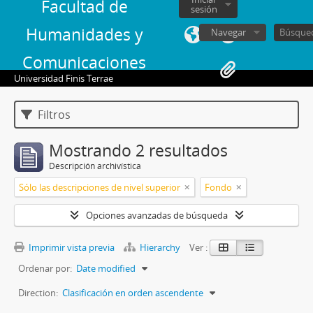
Facultad de
sesión
Humanidades y
Navegar
Comunicaciones
Universidad Finis Terrae
Filtros
Mostrando 2 resultados
Descripción archivística
Sólo las descripciones de nivel superior
Fondo
Opciones avanzadas de búsqueda
Imprimir vista previa
Hierarchy
Ver :
Ordenar por:
Date modified
Direction:
Clasificación en orden ascendente