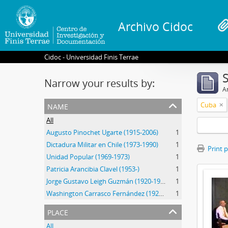
Archivo Cidoc
Cidoc - Universidad Finis Terrae
Narrow your results by:
Ar
name
Cuba
All
Augusto Pinochet Ugarte (1915-2006)
1
Dictadura Militar en Chile (1973-1990)
1
Print 
Unidad Popular (1969-1973)
1
Patricia Arancibia Clavel (1953-)
1
Jorge Gustavo Leigh Guzmán (1920-1999)
1
Washington Carrasco Fernández (1922-2021)
1
place
All