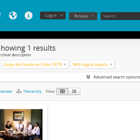
Log in
Browse
Showing 1 results
chival description
Golpe de Estado en Chile (1973)
With digital objects
Advanced search option
preview
Hierarchy
View: