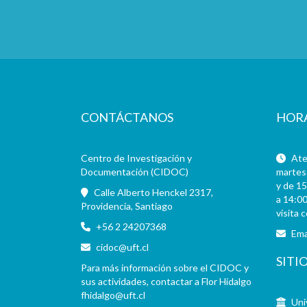
CONTÁCTANOS
HOR
Centro de Investigación y
Aten
Documentación (CIDOC)
martes 
y de 15
Calle Alberto Henckel 2317,
a 14:00
Providencia, Santiago
visita 
+56 2 24207368
Ema
cidoc@uft.cl
SITI
Para más información sobre el CIDOC y
sus actividades, contactar a Flor Hidalgo
fhidalgo@uft.cl
Uni