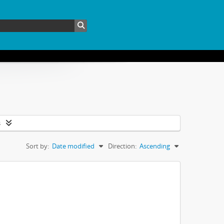
s
Sort by:
Date modified
Direction:
Ascending