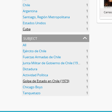
Chile
1
Argentina
1
Carra
Santiago, Región Metropolitana
1
Estados Unidos
1
Cuba
1
subject
All
Ejército de Chile
1
Fuerzas Armadas de Chile
1
Junta Militar de Gobierno de Chile (1973-1990)
1
Dictadura
1
Actividad Política
1
Golpe de Estado en Chile (1973)
1
Chicago Boys
1
Tanquetazo
1