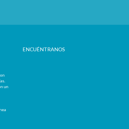
ENCUÉNTRANOS
con
as.
on un
ínea