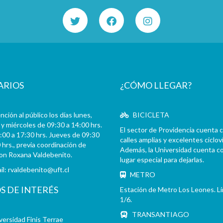
ARIOS
¿CÓMO LLEGAR?
ción al público los días lunes,
BICICLETA
y miércoles de 09:30 a 14:00 hrs.
El sector de Providencia cuenta 
:00 a 17:30 hrs. Jueves de 09:30
calles amplias y excelentes cicloví
 hrs., previa coordinación de
Además, la Universidad cuenta c
con Roxana Valdebenito.
lugar especial para dejarlas.
il:
rvaldebenito@uft.cl
METRO
OS DE INTERÉS
Estación de Metro Los Leones. L
1/6.
TRANSANTIAGO
versidad Finis Terrae