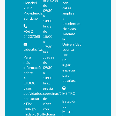
miércoles
Henckel
con
de
2317,
calles
09:30
Providencia,
amplias
a
Santiago
y
14:00
excelentes
hrs. y
ciclovías.
+56 2
de
Además,
24207368
15:00
la
a
Universidad
17:30
cidoc@uft.cl
cuenta
hrs.
con
Para
Jueves
un
más
de
lugar
información
09:30
especial
sobre
a
para
el
14:00
dejarlas.
CIDOC
hrs.,
y sus
previa
actividades,
coordinación
METRO
contactar
de
Estación
a Flor
visita
de
Hidalgo
con
Metro
fhidalgo@uft.cl
Roxana