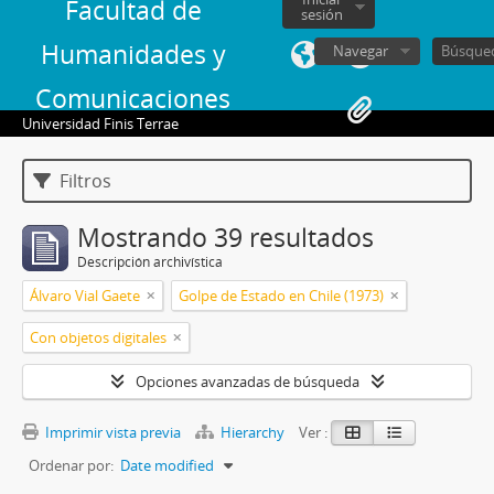
Facultad de
sesión
Humanidades y
Navegar
Comunicaciones
Universidad Finis Terrae
Filtros
Mostrando 39 resultados
Descripción archivística
Álvaro Vial Gaete
Golpe de Estado en Chile (1973)
Con objetos digitales
Opciones avanzadas de búsqueda
Imprimir vista previa
Hierarchy
Ver :
Ordenar por:
Date modified