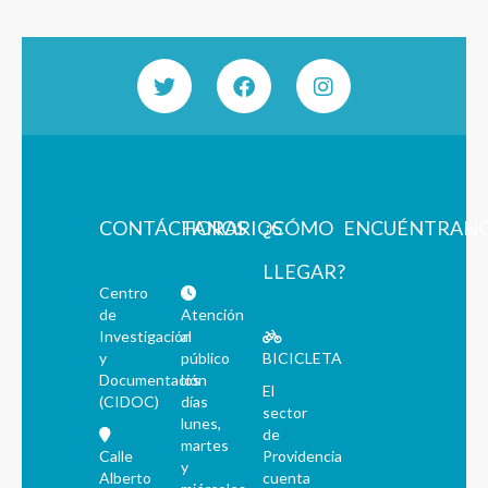
CONTÁCTANOS
HORARIOS
¿CÓMO
ENCUÉNTRAN
LLEGAR?
Centro
de
Atención
Investigación
al
y
público
BICICLETA
Documentación
los
El
(CIDOC)
días
sector
lunes,
de
martes
Calle
Providencia
y
Alberto
cuenta