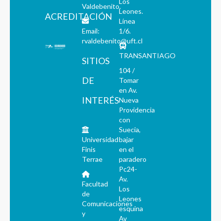
Los
Valdebenito.
Leones.
ACREDITACIÓN
Línea
Email:
1/6.
rvaldebenito@uft.cl
TRANSANTIAGO
SITIOS
104 /
DE
Tomar
en Av.
INTERÉS
Nueva
Providencia
con
Suecia,
Universidad
bajar
Finis
en el
Terrae
paradero
Pc24-
Av.
Facultad
Los
de
Leones
Comunicaciones
esquina
y
Av