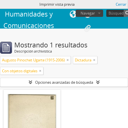
Facultad de
sesión
Imprimir vista previa
Cerrar
Humanidades y
Navegar
Comunicaciones
Mostrando 1 resultados
Descripción archivística
Augusto Pinochet Ugarte (1915-2006)
Dictadura
Con objetos digitales
Opciones avanzadas de búsqueda