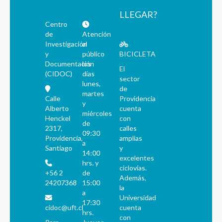
LLEGAR?
Centro
de
Atención
Investigación
al
y
público
BICICLETA
Documentación
los
El
(CIDOC)
días
sector
lunes,
de
martes
Calle
Providencia
y
Alberto
cuenta
miércoles
Henckel
con
de
2317,
calles
09:30
Providencia,
amplias
a
Santiago
y
14:00
excelentes
hrs. y
ciclovías.
+56 2
de
Además,
24207368
15:00
la
a
Universidad
17:30
cidoc@uft.cl
cuenta
hrs.
con