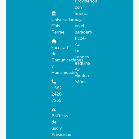
Providencia
con
Suecia,
Universidad
bajar
Finis
en el
Terrae
paradero
Pc24-
Av.
Facultad
Los
de
Leones
Comunicaciones
esquina
y
Av
Humanidades
Eliodoro
Yáñez.
+562
2420
7255
Políticas
de
uso y
Privacidad