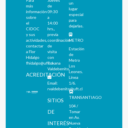
Para
Jueves
un
más
de
lugar
información
09:30
especial
sobre
a
para
el
14:00
dejarlas.
CIDOC
hrs.,
y sus
previa
actividades,
coordinación
METRO
contactar
de
Estación
a Flor
visita
de
Hidalgo
con
Metro
fhidalgo@uft.cl
Roxana
Los
Valdebenito.
Leones.
ACREDITACIÓN
Línea
Email:
1/6.
rvaldebenito@uft.cl
TRANSANTIAGO
SITIOS
104 /
DE
Tomar
en Av.
INTERÉS
Nueva