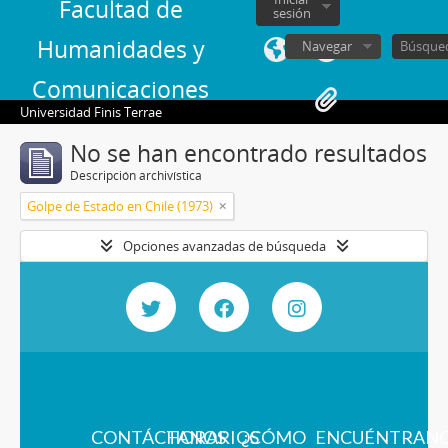
Facultad de
sesión
Humanidades y
Navegar
Comunicaciones
Universidad Finis Terrae
No se han encontrado resultados
Descripción archivística
Golpe de Estado en Chile (1973)
Opciones avanzadas de búsqueda
CONTÁCTANOS
HORARIOS
¿CÓMO
ENCUÉNTRAN