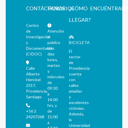
CONTÁCTANOS
HORARIOS
¿CÓMO
ENCUÉNTRAN
LLEGAR?
Centro
de
Atención
Investigación
al
y
público
BICICLETA
Documentación
los
El
(CIDOC)
días
sector
lunes,
de
martes
Calle
Providencia
y
Alberto
cuenta
miércoles
Henckel
con
de
2317,
calles
09:30
Providencia,
amplias
a
Santiago
y
14:00
excelentes
hrs. y
ciclovías.
+56 2
de
Además,
24207368
15:00
la
a
Universidad