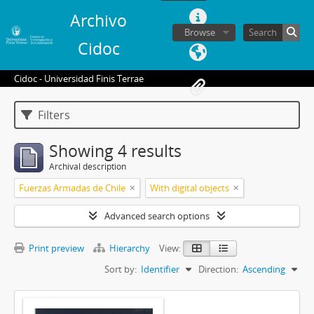
Archivo
Browse
Cidoc
Cidoc - Universidad Finis Terrae
Filters
Showing 4 results
Archival description
Fuerzas Armadas de Chile
With digital objects
Advanced search options
Print preview
Hierarchy
View:
Sort by:
Identifier
Direction:
Ascending