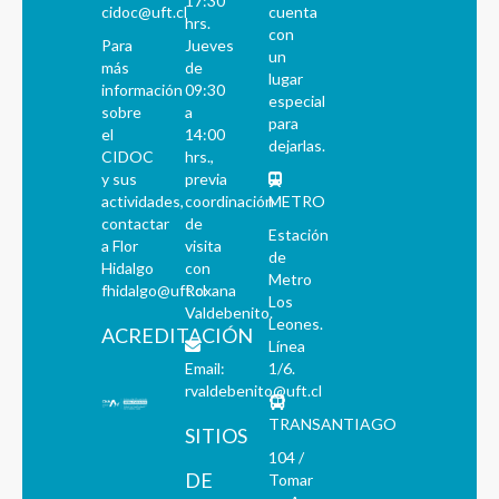
17:30
cidoc@uft.cl
cuenta
hrs.
con
Para
Jueves
un
más
de
lugar
información
09:30
especial
sobre
a
para
el
14:00
dejarlas.
CIDOC
hrs.,
y sus
previa
actividades,
coordinación
METRO
contactar
de
Estación
a Flor
visita
de
Hidalgo
con
Metro
fhidalgo@uft.cl
Roxana
Los
Valdebenito.
Leones.
ACREDITACIÓN
Línea
Email:
1/6.
rvaldebenito@uft.cl
TRANSANTIAGO
SITIOS
104 /
DE
Tomar