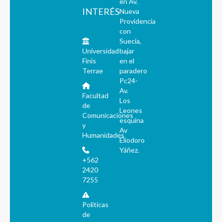
en Av.
INTERÉS
Nueva
Providencia
con
Suecia,
Universidad
bajar
Finis
en el
Terrae
paradero
Pc24-
Av.
Facultad
Los
de
Leones
Comunicaciones
esquina
y
Av
Humanidades
Eliodoro
Yáñez.
+562
2420
7255
Políticas
de