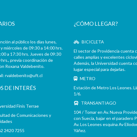
ARIOS
¿CÓMO LLEGAR?
ción al público los días lunes,
BICICLETA
y miércoles de 09:30 a 14:00 hrs.
El sector de Providencia cuenta 
:00 a 17:30 hrs. Jueves de 09:30
calles amplias y excelentes cicloví
 hrs., previa coordinación de
Además, la Universidad cuenta c
con Roxana Valdebenito.
lugar especial para dejarlas.
il:
rvaldebenito@uft.cl
METRO
OS DE INTERÉS
Estación de Metro Los Leones. L
1/6.
TRANSANTIAGO
versidad Finis Terrae
104 / Tomar en Av. Nueva Provid
ultad de Comunicaciones y
con Suecia, bajar en el paradero 
idades
Av. Los Leones esquina Av Eliodo
2 2420 7255
Yáñez.