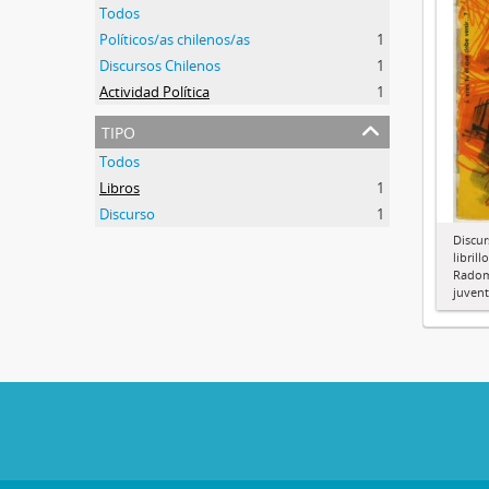
Todos
Políticos/as chilenos/as
1
Discursos Chilenos
1
Actividad Política
1
tipo
Todos
Libros
1
Discurso
1
Discur
libril
Radomi
juvent