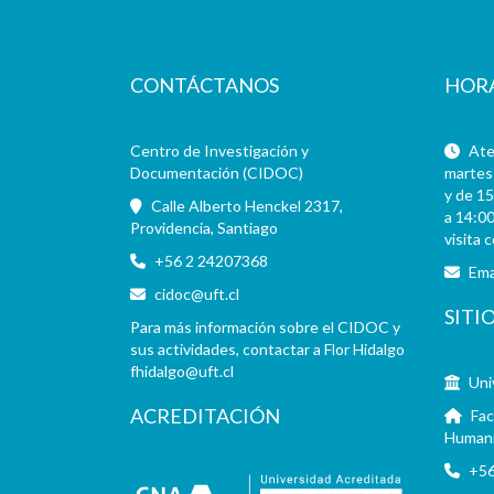
CONTÁCTANOS
HOR
Centro de Investigación y
Aten
Documentación (CIDOC)
martes 
y de 15
Calle Alberto Henckel 2317,
a 14:00
Providencia, Santiago
visita 
+56 2 24207368
Ema
cidoc@uft.cl
SITI
Para más información sobre el CIDOC y
sus actividades, contactar a Flor Hidalgo
fhidalgo@uft.cl
Uni
ACREDITACIÓN
Fac
Human
+56