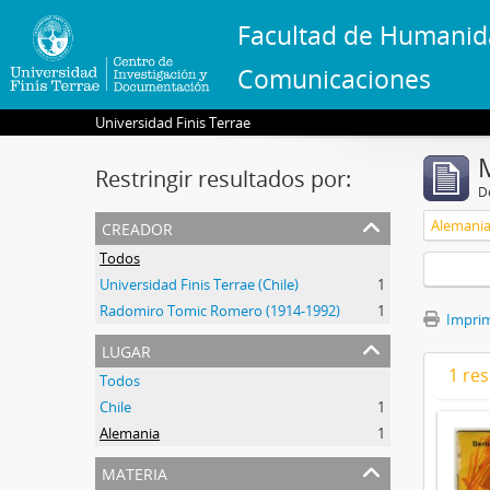
Facultad de Humanid
Comunicaciones
Universidad Finis Terrae
Restringir resultados por:
De
creador
Alemani
Todos
Universidad Finis Terrae (Chile)
1
Radomiro Tomic Romero (1914-1992)
1
Imprimi
lugar
1 res
Todos
Chile
1
Alemania
1
materia