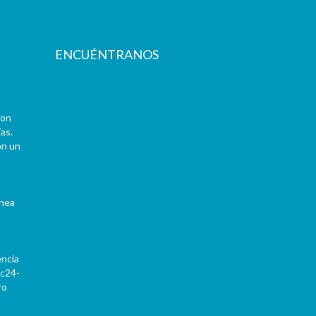
ENCUÉNTRANOS
con
as.
on un
ínea
encia
Pc24-
ro