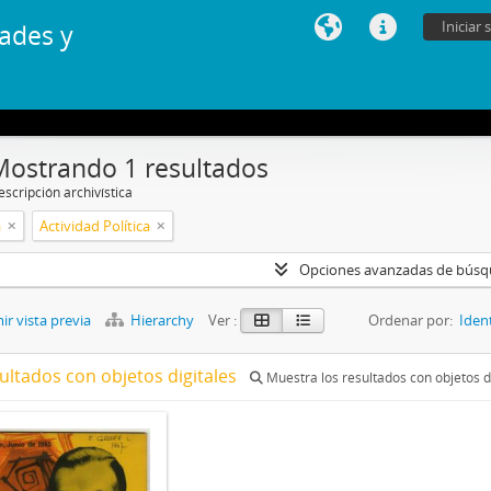
Iniciar 
ades y
Mostrando 1 resultados
scripción archivística
a
Actividad Política
Opciones avanzadas de bús
r vista previa
Hierarchy
Ver :
Ordenar por:
Iden
ultados con objetos digitales
Muestra los resultados con objetos d