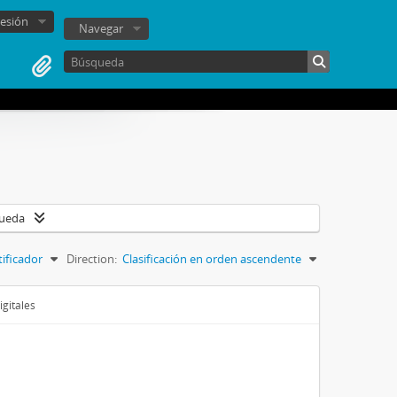
sesión
Navegar
queda
tificador
Direction:
Clasificación en orden ascendente
igitales