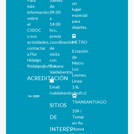
Para
Jueves
un
más
de
lugar
información
09:30
especial
sobre
a
para
el
14:00
dejarlas.
CIDOC
hrs.,
y sus
previa
actividades,
coordinación
METRO
contactar
de
Estación
a Flor
visita
de
Hidalgo
con
Metro
fhidalgo@uft.cl
Roxana
Los
Valdebenito.
Leones.
ACREDITACIÓN
Línea
Email:
1/6.
rvaldebenito@uft.cl
TRANSANTIAGO
SITIOS
104 /
DE
Tomar
en Av.
INTERÉS
Nueva