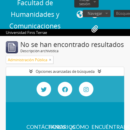
Facultad de
sesión
Humanidades y
Navegar
Comunicaciones
Universidad Finis Terrae
No se han encontrado resultados
Descripción archivística
Administración Pública
Opciones avanzadas de búsqueda
CONTÁCTANOS
HORARIOS
¿CÓMO
ENCUÉNTRAN