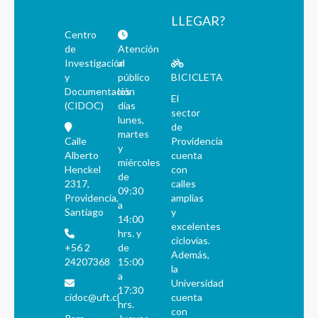
LLEGAR?
Centro
de
Atención
Investigación
al
y
público
BICICLETA
Documentación
los
El
(CIDOC)
días
sector
lunes,
de
martes
Calle
Providencia
y
Alberto
cuenta
miércoles
Henckel
con
de
2317,
calles
09:30
Providencia,
amplias
a
Santiago
y
14:00
excelentes
hrs. y
ciclovías.
+56 2
de
Además,
24207368
15:00
la
a
Universidad
17:30
cidoc@uft.cl
cuenta
hrs.
con