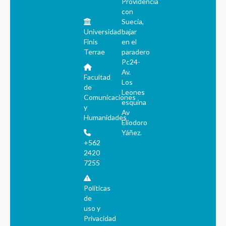
Providencia
con
Suecia,
Universidad
bajar
Finis
en el
Terrae
paradero
Pc24-
Av.
Facultad
Los
de
Leones
Comunicaciones
esquina
y
Av
Humanidades
Eliodoro
Yáñez.
+562
2420
7255
Políticas
de
uso y
Privacidad