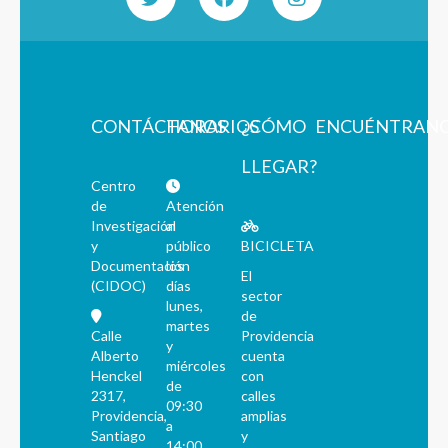
CONTÁCTANOS
HORARIOS
¿CÓMO
ENCUÉNTRAN
LLEGAR?
Centro
de
Atención
Investigación
al
y
público
BICICLETA
Documentación
los
El
(CIDOC)
días
sector
lunes,
de
martes
Calle
Providencia
y
Alberto
cuenta
miércoles
Henckel
con
de
2317,
calles
09:30
Providencia,
amplias
a
Santiago
y
14:00