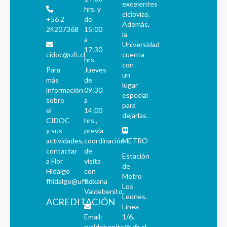
excelentes
hrs. y
ciclovías.
+56 2
de
Además,
24207368
15:00
la
a
Universidad
17:30
cidoc@uft.cl
cuenta
hrs.
con
Para
Jueves
un
más
de
lugar
información
09:30
especial
sobre
a
para
el
14:00
dejarlas.
CIDOC
hrs.,
y sus
previa
actividades,
coordinación
METRO
contactar
de
Estación
a Flor
visita
de
Hidalgo
con
Metro
fhidalgo@uft.cl
Roxana
Los
Valdebenito.
Leones.
ACREDITACIÓN
Línea
Email:
1/6.
rvaldebenito@uft.cl