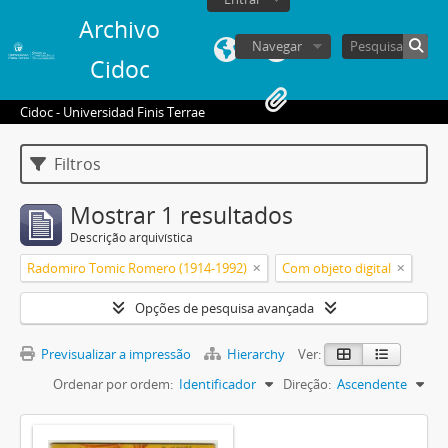
Archivo
Navegar
Cidoc
Cidoc - Universidad Finis Terrae
Filtros
Mostrar 1 resultados
Descrição arquivística
Radomiro Tomic Romero (1914-1992)
Com objeto digital
Opções de pesquisa avançada
Previsualizar a impressão
Hierarchy
Ver:
Ordenar por ordem:
Identificador
Direção:
Ascendente