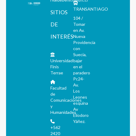
TRANSANTIAGO
SITIOS
104 /
DE
Tomar
en Av.
INTERÉS
Nueva
Providencia
con
Suecia,
Universidad
bajar
Finis
en el
Terrae
paradero
Pc24-
Av.
Facultad
Los
de
Leones
Comunicaciones
esquina
y
Av
Humanidades
Eliodoro
Yáñez.
+562
2420