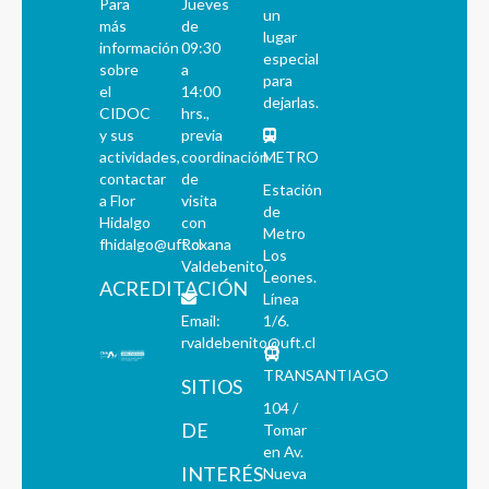
Para
Jueves
un
más
de
lugar
información
09:30
especial
sobre
a
para
el
14:00
dejarlas.
CIDOC
hrs.,
y sus
previa
actividades,
coordinación
METRO
contactar
de
Estación
a Flor
visita
de
Hidalgo
con
Metro
fhidalgo@uft.cl
Roxana
Los
Valdebenito.
Leones.
ACREDITACIÓN
Línea
Email:
1/6.
rvaldebenito@uft.cl
TRANSANTIAGO
SITIOS
104 /
DE
Tomar
en Av.
INTERÉS
Nueva