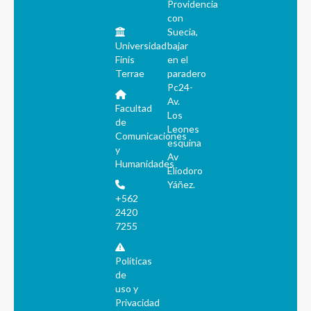
Providencia
con
Suecia,
Universidad
bajar
Finis
en el
Terrae
paradero
Pc24-
Av.
Facultad
Los
de
Leones
Comunicaciones
esquina
y
Av
Humanidades
Eliodoro
Yáñez.
+562
2420
7255
Políticas
de
uso y
Privacidad