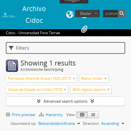
Archivo
Blader
Cidoc
Cidoc - Universidad Finis Terrae
Filters
Showing 1 results
Archivistische beschrijving
Fernando Matthei Aubel (1925-2017)
Reino Unido
Golpe de Estado en Chile (1973)
With digital objects
Advanced search options
Print preview
Hierarchy
View:
Gesorteerd op:
Bestandsidentificatie
Direction:
Ascending