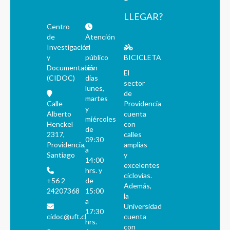
LLEGAR?
Centro
de
Atención
Investigación
al
y
público
BICICLETA
Documentación
los
El
(CIDOC)
días
sector
lunes,
de
martes
Calle
Providencia
y
Alberto
cuenta
miércoles
Henckel
con
de
2317,
calles
09:30
Providencia,
amplias
a
Santiago
y
14:00
excelentes
hrs. y
ciclovías.
+56 2
de
Además,
24207368
15:00
la
a
Universidad
17:30
cidoc@uft.cl
cuenta
hrs.
con