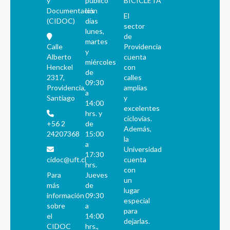
y
público
BICICLETA
Documentación
los
El
(CIDOC)
días
sector
lunes,
de
martes
Calle
Providencia
y
Alberto
cuenta
miércoles
Henckel
con
de
2317,
calles
09:30
Providencia,
amplias
a
Santiago
y
14:00
excelentes
hrs. y
ciclovías.
+56 2
de
Además,
24207368
15:00
la
a
Universidad
17:30
cidoc@uft.cl
cuenta
hrs.
con
Para
Jueves
un
más
de
lugar
información
09:30
especial
sobre
a
para
el
14:00
dejarlas.
CIDOC
hrs.,