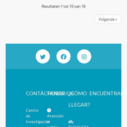
Resultaten 1 tot 10 van 18
Volgende »
CONTÁCTANOS
HORARIOS
¿CÓMO
ENCUÉNTRAN
LLEGAR?
Centro
de
Atención
Investigación
al