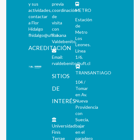
y sus
previa
actividades,
coordinación
METRO
contactar
de
Estación
a Flor
visita
de
Hidalgo
con
Metro
fhidalgo@uft.cl
Roxana
Los
Valdebenito.
Leones.
ACREDITACIÓN
Línea
Email:
1/6.
rvaldebenito@uft.cl
TRANSANTIAGO
SITIOS
104 /
DE
Tomar
en Av.
INTERÉS
Nueva
Providencia
con
Suecia,
Universidad
bajar
Finis
en el
Terrae
paradero