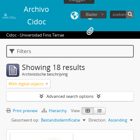
Archivo
Blader
Cidoc
Cidoc - Universidad Finis Terrae
Filters
Showing 18 results
Archivistische beschrijving
With digital objects
Advanced search options
Print preview
Hierarchy
View:
Gesorteerd op:
Bestandsidentificatie
Direction:
Ascending