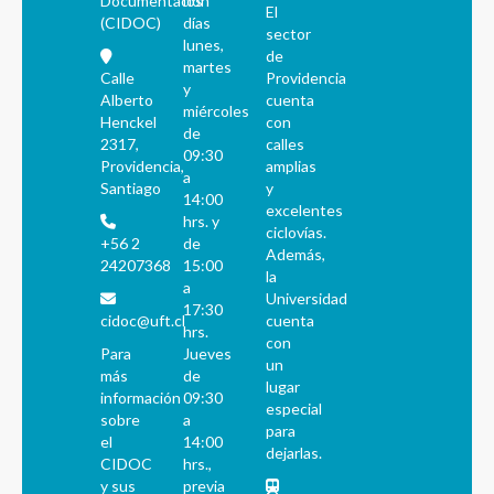
Documentación
los
El
(CIDOC)
días
sector
lunes,
de
martes
Calle
Providencia
y
Alberto
cuenta
miércoles
Henckel
con
de
2317,
calles
09:30
Providencia,
amplias
a
Santiago
y
14:00
excelentes
hrs. y
ciclovías.
+56 2
de
Además,
24207368
15:00
la
a
Universidad
17:30
cidoc@uft.cl
cuenta
hrs.
con
Para
Jueves
un
más
de
lugar
información
09:30
especial
sobre
a
para
el
14:00
dejarlas.
CIDOC
hrs.,
y sus
previa