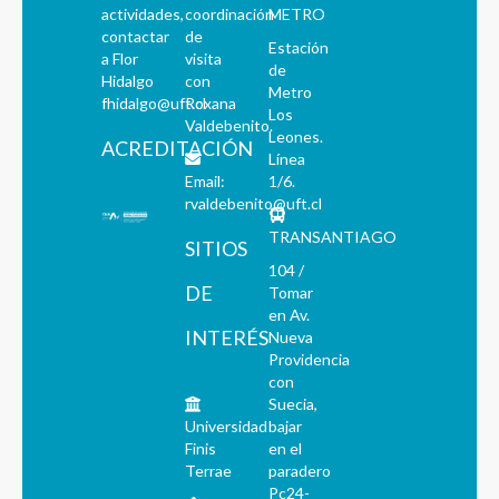
actividades,
coordinación
METRO
contactar
de
Estación
a Flor
visita
de
Hidalgo
con
Metro
fhidalgo@uft.cl
Roxana
Los
Valdebenito.
Leones.
ACREDITACIÓN
Línea
Email:
1/6.
rvaldebenito@uft.cl
TRANSANTIAGO
SITIOS
104 /
DE
Tomar
en Av.
INTERÉS
Nueva
Providencia
con
Suecia,
Universidad
bajar
Finis
en el
Terrae
paradero
Pc24-