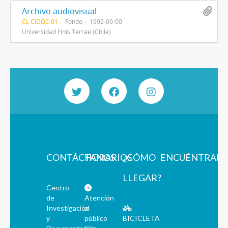
Archivo audiovisual
CL CIDOC 01
Fondo
1992-00-00
Universidad Finis Terrae (Chile)
CONTÁCTANOS
HORARIOS
¿CÓMO
ENCUÉNTRAN
LLEGAR?
Centro
de
Atención
Investigación
al
y
público
BICICLETA