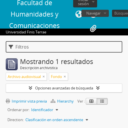
Facultad de
sesión
Humanidades y
Navegar
Comunicaciones
Universidad Finis Terrae
Filtros
Mostrando 1 resultados
Descripción archivística
Archivo audiovisual
Fondo
Opciones avanzadas de búsqueda
Imprimir vista previa
Hierarchy
Ver :
Ordenar por:
Identificador
Direction:
Clasificación en orden ascendente