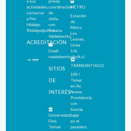
y sus
previa
actividades,
coordinación
METRO
contactar
de
Estación
a Flor
visita
de
Hidalgo
con
Metro
fhidalgo@uft.cl
Roxana
Los
Valdebenito.
Leones.
ACREDITACIÓN
Línea
Email:
1/6.
rvaldebenito@uft.cl
TRANSANTIAGO
SITIOS
104 /
DE
Tomar
en Av.
INTERÉS
Nueva
Providencia
con
Suecia,
Universidad
bajar
Finis
en el
Terrae
paradero