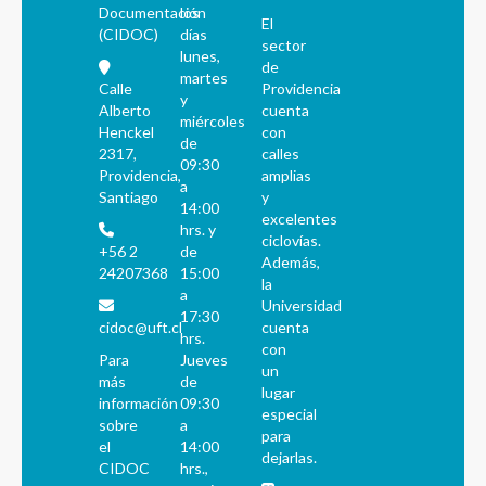
Documentación
los
El
(CIDOC)
días
sector
lunes,
de
martes
Calle
Providencia
y
Alberto
cuenta
miércoles
Henckel
con
de
2317,
calles
09:30
Providencia,
amplias
a
Santiago
y
14:00
excelentes
hrs. y
ciclovías.
+56 2
de
Además,
24207368
15:00
la
a
Universidad
17:30
cidoc@uft.cl
cuenta
hrs.
con
Para
Jueves
un
más
de
lugar
información
09:30
especial
sobre
a
para
el
14:00
dejarlas.
CIDOC
hrs.,