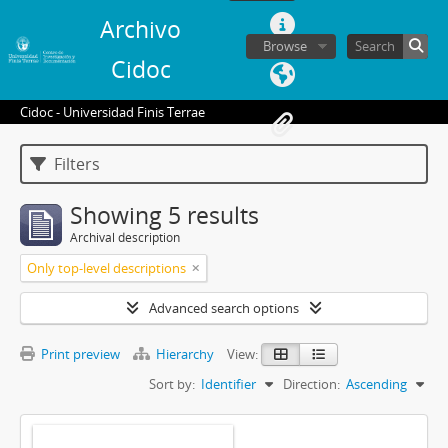
Archivo
Browse
Cidoc
Cidoc - Universidad Finis Terrae
Filters
Showing 5 results
Archival description
Only top-level descriptions
Advanced search options
Print preview
Hierarchy
View:
Sort by:
Identifier
Direction:
Ascending