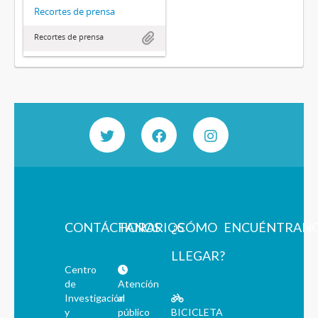
Recortes de prensa
Recortes de prensa
CONTÁCTANOS
HORARIOS
¿CÓMO
ENCUÉNTRAN
LLEGAR?
Centro
de
Atención
Investigación
al
y
público
BICICLETA