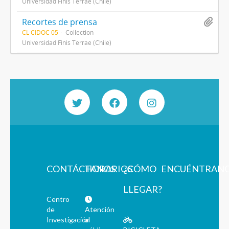
Universidad Finis Terrae (Chile)
Recortes de prensa
CL CIDOC 05
Collection
Universidad Finis Terrae (Chile)
CONTÁCTANOS
HORARIOS
¿CÓMO
ENCUÉNTRAN
LLEGAR?
Centro
de
Atención
Investigación
al