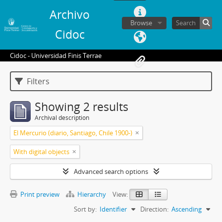
Archivo
Browse
Cidoc
Cidoc - Universidad Finis Terrae
Filters
Showing 2 results
Archival description
El Mercurio (diario, Santiago, Chile 1900-)
With digital objects
Advanced search options
Print preview
Hierarchy
View:
Sort by:
Identifier
Direction:
Ascending