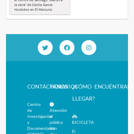
la obra" de Cecilia García
Huidobro en El Mercurio
CONTÁCTANOS
HORARIOS
¿CÓMO
ENCUÉNTRAN
LLEGAR?
Centro
de
Atención
Investigación
al
y
público
BICICLETA
Documentación
los
El