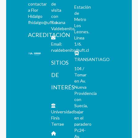
contactar
de
Estación
a Flor
visita
de
Hidalgo
con
Metro
fhidalgo@uft.cl
Roxana
Los
Valdebenito.
Leones.
ACREDITACIÓN
Línea
Email:
1/6.
rvaldebenito@uft.cl
TRANSANTIAGO
SITIOS
104 /
DE
Tomar
en Av.
INTERÉS
Nueva
Providencia
con
Suecia,
Universidad
bajar
Finis
en el
Terrae
paradero
Pc24-
Av.