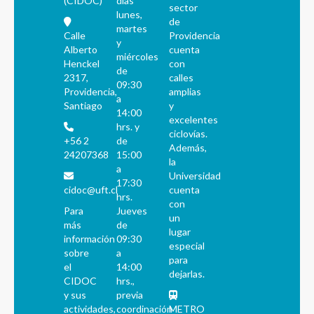
(CIDOC)
días
sector
lunes,
de
martes
Calle
Providencia
y
Alberto
cuenta
miércoles
Henckel
con
de
2317,
calles
09:30
Providencia,
amplias
a
Santiago
y
14:00
excelentes
hrs. y
ciclovías.
+56 2
de
Además,
24207368
15:00
la
a
Universidad
17:30
cidoc@uft.cl
cuenta
hrs.
con
Para
Jueves
un
más
de
lugar
información
09:30
especial
sobre
a
para
el
14:00
dejarlas.
CIDOC
hrs.,
y sus
previa
actividades,
coordinación
METRO