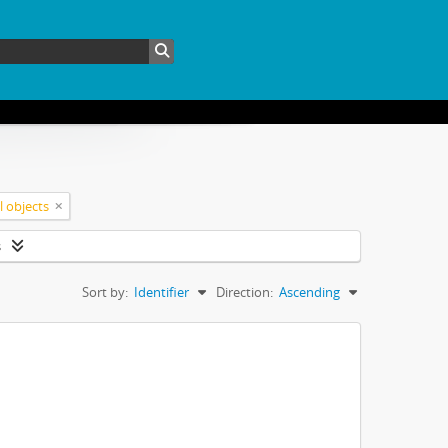
l objects
s
Sort by:
Identifier
Direction:
Ascending