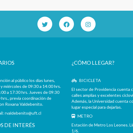
ARIOS
¿CÓMO LLEGAR?
ción al público los días lunes,
BICICLETA
y miércoles de 09:30 a 14:00 hrs.
El sector de Providencia cuenta 
:00 a 17:30 hrs. Jueves de 09:30
calles amplias y excelentes cicloví
 hrs., previa coordinación de
Además, la Universidad cuenta c
con Roxana Valdebenito.
lugar especial para dejarlas.
il:
rvaldebenito@uft.cl
METRO
OS DE INTERÉS
Estación de Metro Los Leones. L
1/6.