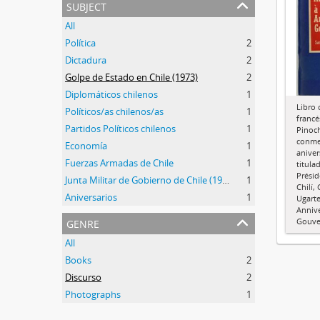
subject
All
Política
2
Dictadura
2
Golpe de Estado en Chile (1973)
2
Diplomáticos chilenos
1
Libro 
Políticos/as chilenos/as
1
francé
Partidos Políticos chilenos
1
Pinoch
conme
Economía
1
aniver
Fuerzas Armadas de Chile
1
titula
Présid
Junta Militar de Gobierno de Chile (1973-1990)
1
Chilí,
Aniversarios
1
Ugarte
Annive
genre
Gouve
All
Books
2
Discurso
2
Photographs
1