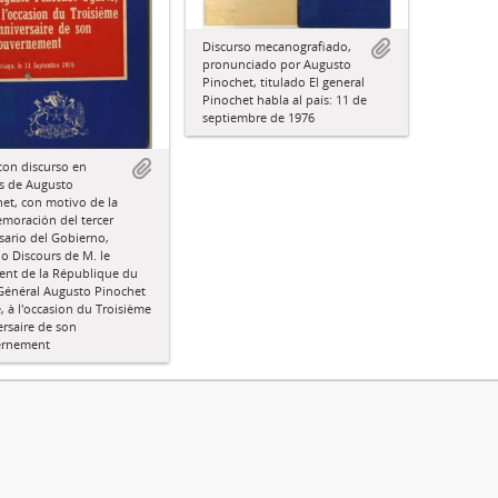
Discurso mecanografiado,
pronunciado por Augusto
Pinochet, titulado El general
Pinochet habla al país: 11 de
septiembre de 1976
con discurso en
s de Augusto
et, con motivo de la
moración del tercer
sario del Gobierno,
do Discours de M. le
ent de la République du
 Général Augusto Pinochet
, à l'occasion du Troisième
rsaire de son
rnement