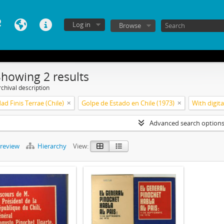
Log in
Browse
Showing 2 results
chival description
ad Finis Terrae (Chile)
Golpe de Estado en Chile (1973)
With digita
Advanced search option
preview
Hierarchy
View: