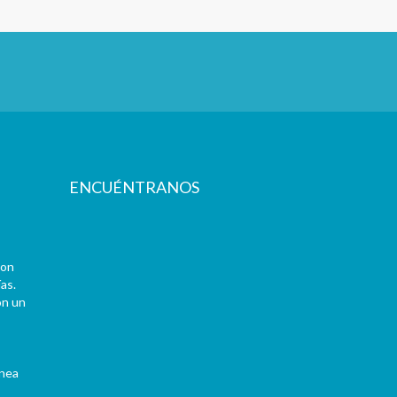
ENCUÉNTRANOS
con
as.
on un
ínea