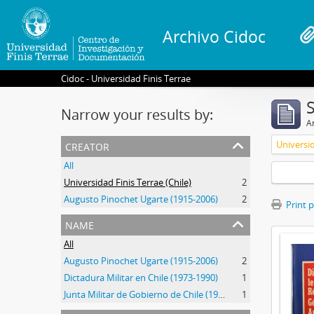
Archivo Cidoc
Cidoc - Universidad Finis Terrae
Narrow your results by:
Ar
creator
Universid
All
Universidad Finis Terrae (Chile)
2
Augusto Pinochet Ugarte (1915-2006)
2
Print 
name
All
Augusto Pinochet Ugarte (1915-2006)
2
Dictadura Militar en Chile (1973-1990)
1
Junta Militar de Gobierno de Chile (1973-1990)
1