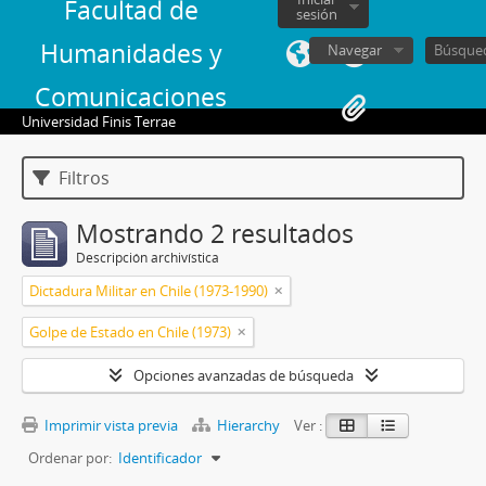
Facultad de
sesión
Humanidades y
Navegar
Comunicaciones
Universidad Finis Terrae
Filtros
Mostrando 2 resultados
Descripción archivística
Dictadura Militar en Chile (1973-1990)
Golpe de Estado en Chile (1973)
Opciones avanzadas de búsqueda
Imprimir vista previa
Hierarchy
Ver :
Ordenar por:
Identificador