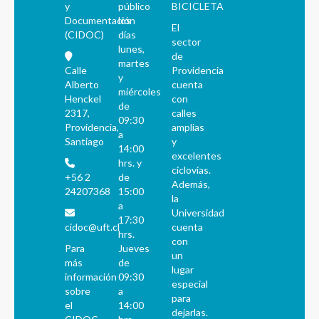
y
público
BICICLETA
Documentación
los
El
(CIDOC)
días
sector
lunes,
de
martes
Calle
Providencia
y
Alberto
cuenta
miércoles
Henckel
con
de
2317,
calles
09:30
Providencia,
amplias
a
Santiago
y
14:00
excelentes
hrs. y
ciclovías.
+56 2
de
Además,
24207368
15:00
la
a
Universidad
17:30
cidoc@uft.cl
cuenta
hrs.
con
Para
Jueves
un
más
de
lugar
información
09:30
especial
sobre
a
para
el
14:00
dejarlas.