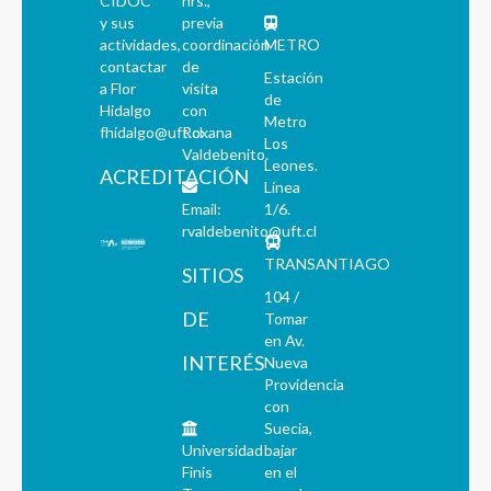
CIDOC
hrs.,
y sus
previa
actividades,
coordinación
METRO
contactar
de
Estación
a Flor
visita
de
Hidalgo
con
Metro
fhidalgo@uft.cl
Roxana
Los
Valdebenito.
Leones.
ACREDITACIÓN
Línea
Email:
1/6.
rvaldebenito@uft.cl
TRANSANTIAGO
SITIOS
104 /
DE
Tomar
en Av.
INTERÉS
Nueva
Providencia
con
Suecia,
Universidad
bajar
Finis
en el