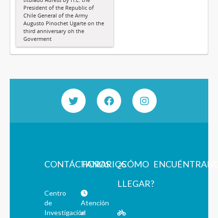
President of the Republic of
Chile General of the Army
Augusto Pinochet Ugarte on the
third anniversary oh the
Goverment
CONTÁCTANOS
HORARIOS
¿CÓMO
ENCUÉNTRAN
LLEGAR?
Centro
de
Atención
Investigación
al