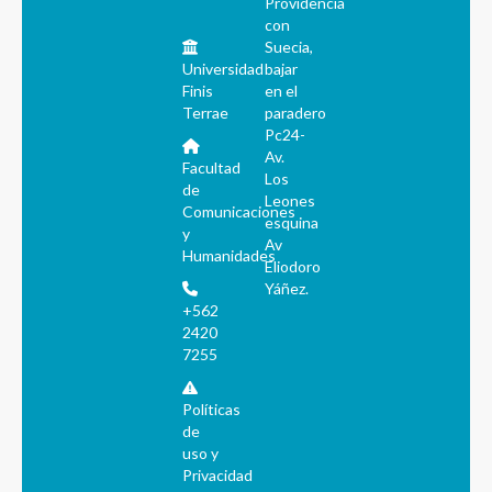
Providencia
con
Suecia,
Universidad
bajar
Finis
en el
Terrae
paradero
Pc24-
Av.
Facultad
Los
de
Leones
Comunicaciones
esquina
y
Av
Humanidades
Eliodoro
Yáñez.
+562
2420
7255
Políticas
de
uso y
Privacidad