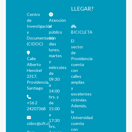
LLEGAR?
Centro
de
Atención
Investigación
al
y
público
BICICLETA
Documentación
los
El
(CIDOC)
días
sector
lunes,
de
martes
Calle
Providencia
y
Alberto
cuenta
miércoles
Henckel
con
de
2317,
calles
09:30
Providencia,
amplias
a
Santiago
y
14:00
excelentes
hrs. y
ciclovías.
+56 2
de
Además,
24207368
15:00
la
a
Universidad
17:30
cidoc@uft.cl
cuenta
hrs.
con