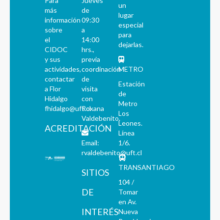
Para
Jueves
un
más
de
lugar
información
09:30
especial
sobre
a
para
el
14:00
dejarlas.
CIDOC
hrs.,
y sus
previa
actividades,
coordinación
METRO
contactar
de
Estación
a Flor
visita
de
Hidalgo
con
Metro
fhidalgo@uft.cl
Roxana
Los
Valdebenito.
Leones.
ACREDITACIÓN
Línea
Email:
1/6.
rvaldebenito@uft.cl
TRANSANTIAGO
SITIOS
104 /
DE
Tomar
en Av.
INTERÉS
Nueva