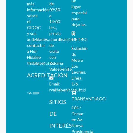
un
más
de
lugar
información
09:30
especial
sobre
a
para
el
14:00
dejarlas.
CIDOC
hrs.,
y sus
previa
actividades,
coordinación
METRO
contactar
de
Estación
a Flor
visita
de
Hidalgo
con
Metro
fhidalgo@uft.cl
Roxana
Los
Valdebenito.
Leones.
ACREDITACIÓN
Línea
Email:
1/6.
rvaldebenito@uft.cl
TRANSANTIAGO
SITIOS
104 /
DE
Tomar
en Av.
INTERÉS
Nueva
Providencia