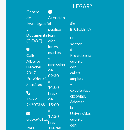
LLEGAR?
Centro
de
Atención
Investigación
al
y
público
BICICLETA
Documentación
los
El
(CIDOC)
días
sector
lunes,
de
martes
Calle
Providencia
y
Alberto
cuenta
miércoles
Henckel
con
de
2317,
calles
09:30
Providencia,
amplias
a
Santiago
y
14:00
excelentes
hrs. y
ciclovías.
+56 2
de
Además,
24207368
15:00
la
a
Universidad
17:30
cidoc@uft.cl
cuenta
hrs.
con
Para
Jueves