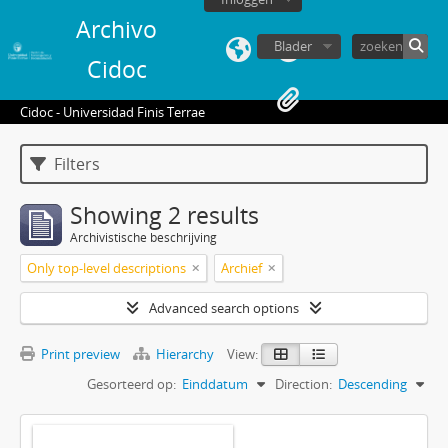
Archivo
Blader
Cidoc
Cidoc - Universidad Finis Terrae
Filters
Showing 2 results
Archivistische beschrijving
Only top-level descriptions
Archief
Advanced search options
Print preview
Hierarchy
View:
Gesorteerd op:
Einddatum
Direction:
Descending