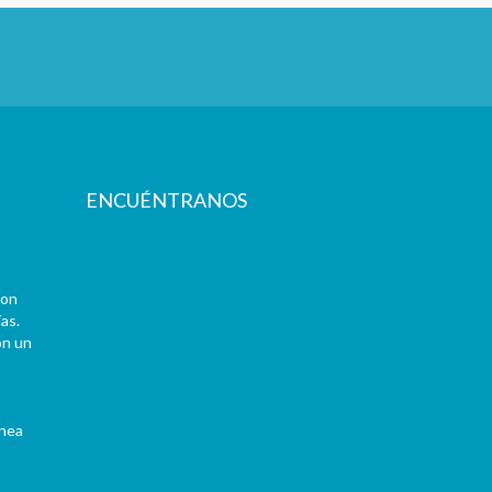
ENCUÉNTRANOS
con
as.
on un
ínea