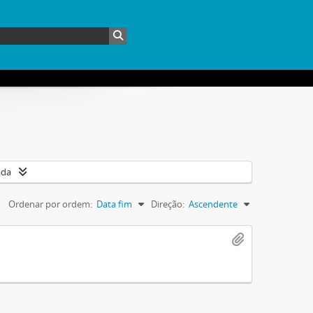
ada
Ordenar por ordem:
Data fim
Direção:
Ascendente