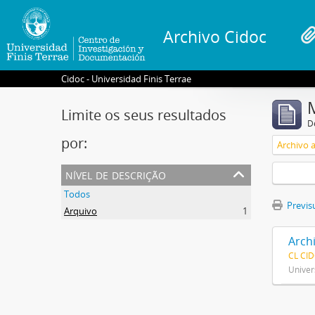
Archivo Cidoc
Cidoc - Universidad Finis Terrae
Limite os seus resultados
D
por:
Archivo 
nível de descrição
Todos
Previsu
Arquivo
1
Arch
CL CI
Univer