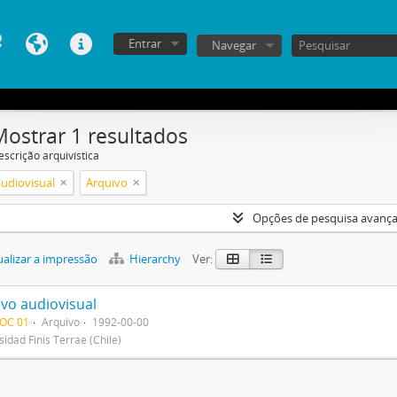
Entrar
Navegar
Mostrar 1 resultados
escrição arquivística
audiovisual
Arquivo
Opções de pesquisa avanç
alizar a impressão
Hierarchy
Ver:
ivo audiovisual
DOC 01
Arquivo
1992-00-00
sidad Finis Terrae (Chile)