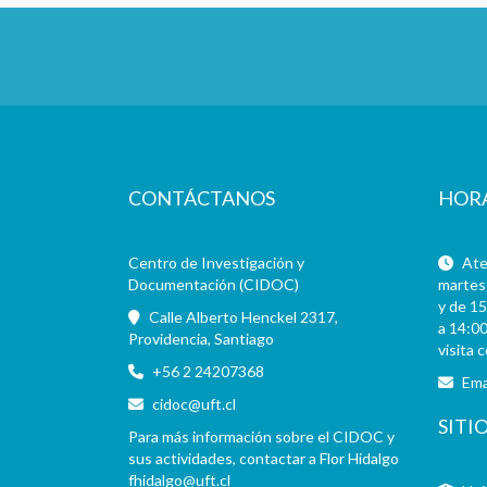
CONTÁCTANOS
HOR
Centro de Investigación y
Aten
Documentación (CIDOC)
martes 
y de 15
Calle Alberto Henckel 2317,
a 14:00
Providencia, Santiago
visita 
+56 2 24207368
Ema
cidoc@uft.cl
SITI
Para más información sobre el CIDOC y
sus actividades, contactar a Flor Hidalgo
fhidalgo@uft.cl