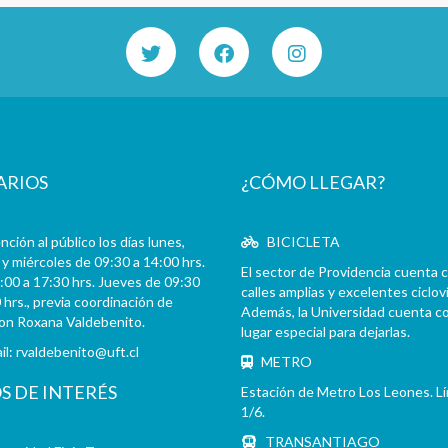
ARIOS
¿CÓMO LLEGAR?
ción al público los días lunes,
BICICLETA
y miércoles de 09:30 a 14:00 hrs.
El sector de Providencia cuenta 
:00 a 17:30 hrs. Jueves de 09:30
calles amplias y excelentes cicloví
 hrs., previa coordinación de
Además, la Universidad cuenta c
con Roxana Valdebenito.
lugar especial para dejarlas.
il:
rvaldebenito@uft.cl
METRO
OS DE INTERÉS
Estación de Metro Los Leones. L
1/6.
TRANSANTIAGO