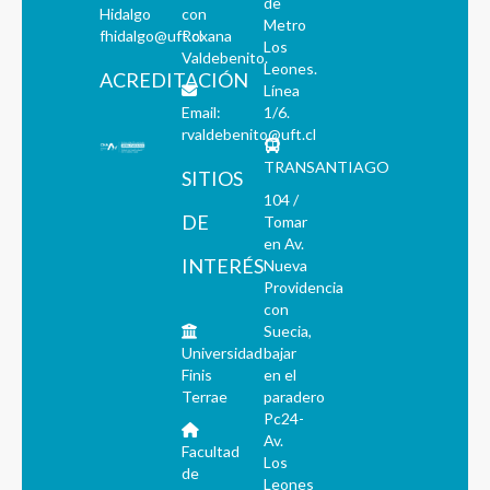
de
Hidalgo
con
Metro
fhidalgo@uft.cl
Roxana
Los
Valdebenito.
Leones.
ACREDITACIÓN
Línea
Email:
1/6.
rvaldebenito@uft.cl
TRANSANTIAGO
SITIOS
104 /
DE
Tomar
en Av.
INTERÉS
Nueva
Providencia
con
Suecia,
Universidad
bajar
Finis
en el
Terrae
paradero
Pc24-
Av.
Facultad
Los
de
Leones