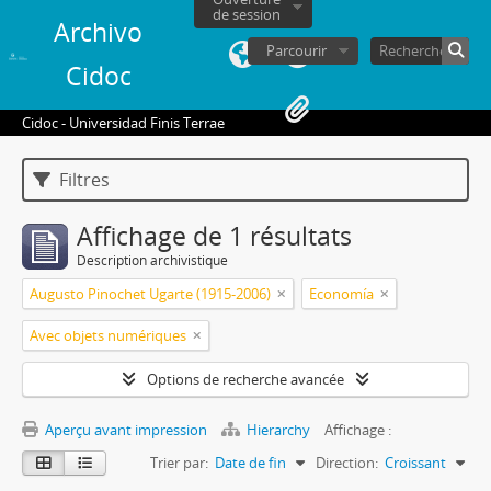
de session
Archivo
Parcourir
Cidoc
Cidoc - Universidad Finis Terrae
Filtres
Affichage de 1 résultats
Description archivistique
Augusto Pinochet Ugarte (1915-2006)
Economía
Avec objets numériques
Options de recherche avancée
Aperçu avant impression
Hierarchy
Affichage :
Trier par:
Date de fin
Direction:
Croissant