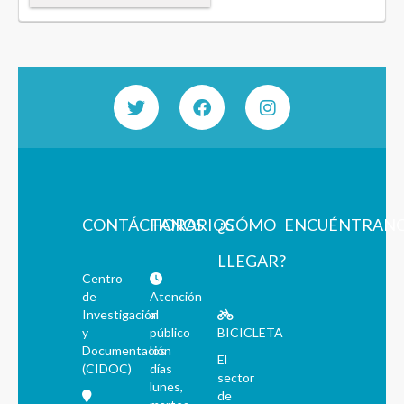
CONTÁCTANOS
HORARIOS
¿CÓMO
ENCUÉNTRAN
LLEGAR?
Centro
de
Atención
Investigación
al
y
público
BICICLETA
Documentación
los
El
(CIDOC)
días
sector
lunes,
de