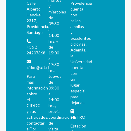
martes
Calle
Providencia
y
Alberto
cuenta
miércoles
Henckel
con
de
2317,
calles
09:30
Providencia,
amplias
a
Santiago
y
14:00
excelentes
hrs. y
ciclovías.
+56 2
de
Además,
24207368
15:00
la
a
Universidad
17:30
cidoc@uft.cl
cuenta
hrs.
con
Para
Jueves
un
más
de
lugar
información
09:30
especial
sobre
a
para
el
14:00
dejarlas.
CIDOC
hrs.,
y sus
previa
actividades,
coordinación
METRO
contactar
de
Estación
a Flor
visita