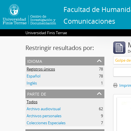
Facultad de Humanid
Comunicaciones
Universidad Finis Terrae
Restringir resultados por:
De
idioma
Golpe de 
Registros únicos
78
Español
78
Inglés
1
Imprimi
parte de
Todos
Archivo audiovisual
62
Archivos personales
9
Colecciones Especiales
7