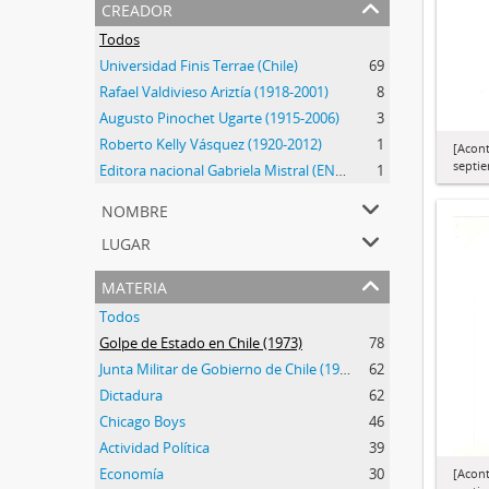
creador
Todos
Universidad Finis Terrae (Chile)
69
Rafael Valdivieso Ariztía (1918-2001)
8
Augusto Pinochet Ugarte (1915-2006)
3
Roberto Kelly Vásquez (1920-2012)
1
[Acont
septi
Editora nacional Gabriela Mistral (ENGM) (1973-1976)
1
nombre
lugar
materia
Todos
Golpe de Estado en Chile (1973)
78
Junta Militar de Gobierno de Chile (1973-1990)
62
Dictadura
62
Chicago Boys
46
Actividad Política
39
Economía
30
[Acont