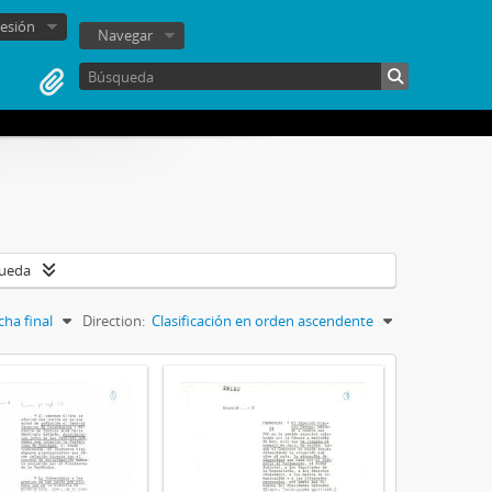
sesión
Navegar
queda
cha final
Direction:
Clasificación en orden ascendente