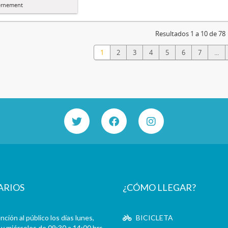
rnement
Resultados 1 a 10 de 78
1
2
3
4
5
6
7
...
ARIOS
¿CÓMO LLEGAR?
ción al público los días lunes,
BICICLETA
y miércoles de 09:30 a 14:00 hrs.