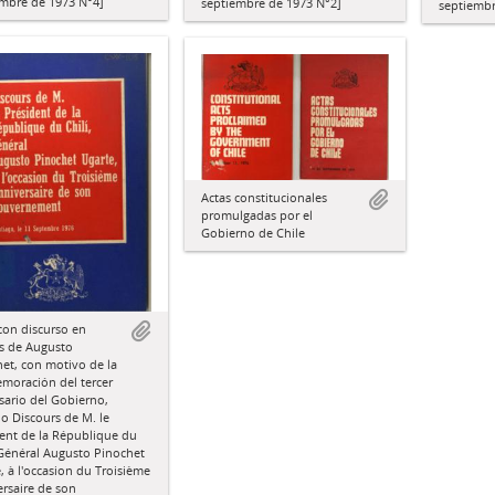
embre de 1973 N°4]
septiembre de 1973 N°2]
septiembr
Actas constitucionales
promulgadas por el
Gobierno de Chile
con discurso en
s de Augusto
et, con motivo de la
moración del tercer
sario del Gobierno,
do Discours de M. le
ent de la République du
 Général Augusto Pinochet
, à l'occasion du Troisième
rsaire de son