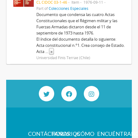
CL CIDOC 03-1-46
Item
1976-09-11
Part of
Colecciones Especiales
Documento que condensa las cuatro Actas
Constitucionales que el Régimen militar y las
Fuerzas Armadas dictaron desde el 11 de
septiembre de 1973 hasta 1976.
El índice del documento detalla lo siguiente:
Acta constitucional n.°1. Crea consejo de Estado.
Acta
...
»
Universidad Finis Terrae (Chile)
CONTÁCTANOS
HORARIOS
¿CÓMO
ENCUÉNTRAN