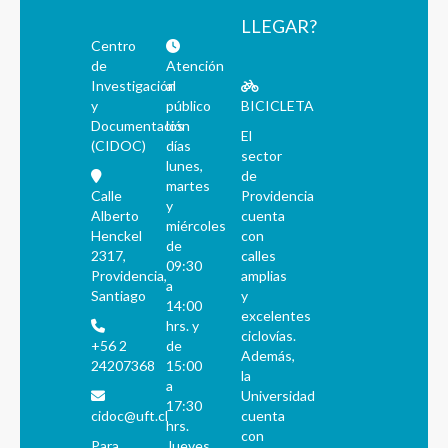
LLEGAR?
Centro
de
Atención
Investigación
al
y
público
BICICLETA
Documentación
los
El
(CIDOC)
días
sector
lunes,
de
martes
Calle
Providencia
y
Alberto
cuenta
miércoles
Henckel
con
de
2317,
calles
09:30
Providencia,
amplias
a
Santiago
y
14:00
excelentes
hrs. y
ciclovías.
+56 2
de
Además,
24207368
15:00
la
a
Universidad
17:30
cidoc@uft.cl
cuenta
hrs.
con
Para
Jueves