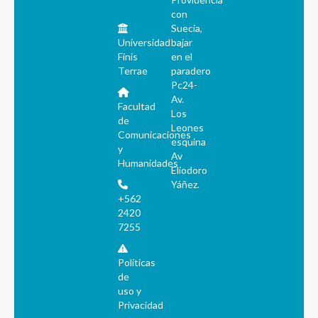
con
Suecia,
Universidad
bajar
Finis
en el
Terrae
paradero
Pc24-
Av.
Facultad
Los
de
Leones
Comunicaciones
esquina
y
Av
Humanidades
Eliodoro
Yáñez.
+562
2420
7255
Políticas
de
uso y
Privacidad