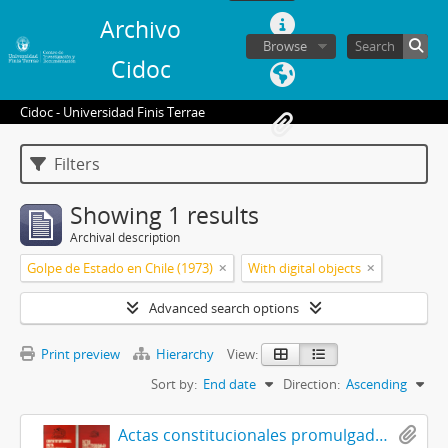
Archivo
Browse
Cidoc
Cidoc - Universidad Finis Terrae
Filters
Showing 1 results
Archival description
Golpe de Estado en Chile (1973)
With digital objects
Advanced search options
Print preview
Hierarchy
View:
Sort by:
End date
Direction:
Ascending
Actas constitucionales promulgadas por el Gobierno de Chile