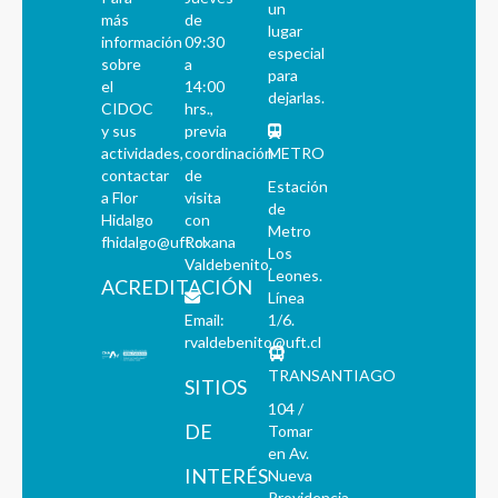
un
más
de
lugar
información
09:30
especial
sobre
a
para
el
14:00
dejarlas.
CIDOC
hrs.,
y sus
previa
actividades,
coordinación
METRO
contactar
de
Estación
a Flor
visita
de
Hidalgo
con
Metro
fhidalgo@uft.cl
Roxana
Los
Valdebenito.
Leones.
ACREDITACIÓN
Línea
Email:
1/6.
rvaldebenito@uft.cl
TRANSANTIAGO
SITIOS
104 /
DE
Tomar
en Av.
INTERÉS
Nueva
Providencia