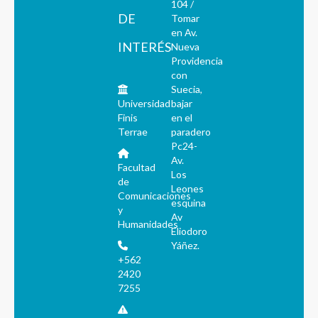
104 /
DE
Tomar
en Av.
INTERÉS
Nueva
Providencia
con
Suecia,
Universidad
bajar
Finis
en el
Terrae
paradero
Pc24-
Av.
Facultad
Los
de
Leones
Comunicaciones
esquina
y
Av
Humanidades
Eliodoro
Yáñez.
+562
2420
7255