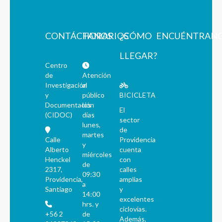
CONTÁCTANOS
HORARIOS
¿CÓMO
ENCUÉNTRAN
LLEGAR?
Centro
de
Atención
Investigación
al
y
público
BICICLETA
Documentación
los
El
(CIDOC)
días
sector
lunes,
de
martes
Calle
Providencia
y
Alberto
cuenta
miércoles
Henckel
con
de
2317,
calles
09:30
Providencia,
amplias
a
Santiago
y
14:00
excelentes
hrs. y
ciclovías.
+56 2
de
Además,