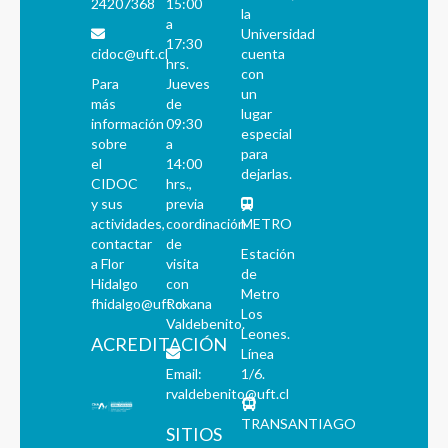
24207368
15:00
la
a
Universidad
17:30
cidoc@uft.cl
cuenta
hrs.
con
Para
Jueves
un
más
de
lugar
información
09:30
especial
sobre
a
para
el
14:00
dejarlas.
CIDOC
hrs.,
y sus
previa
actividades,
coordinación
METRO
contactar
de
Estación
a Flor
visita
de
Hidalgo
con
Metro
fhidalgo@uft.cl
Roxana
Los
Valdebenito.
Leones.
ACREDITACIÓN
Línea
Email:
1/6.
rvaldebenito@uft.cl
TRANSANTIAGO
SITIOS