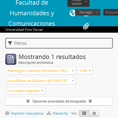
Facultad de
sesión
Humanidades y
Navegar
Comunicaciones
Universidad Finis Terrae
Filtros
Mostrando 1 resultados
Descripción archivística
Washington Carrasco Fernández (1922-2021)
Chile
Junta Militar de Gobierno de Chile (1973-1990)
Con objetos digitales
Opciones avanzadas de búsqueda
Imprimir vista previa
Hierarchy
Ver :