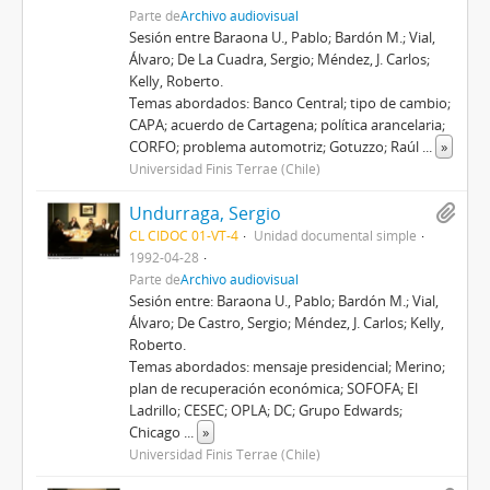
Parte de
Archivo audiovisual
Sesión entre Baraona U., Pablo; Bardón M.; Vial,
Álvaro; De La Cuadra, Sergio; Méndez, J. Carlos;
Kelly, Roberto.
Temas abordados: Banco Central; tipo de cambio;
CAPA; acuerdo de Cartagena; política arancelaria;
CORFO; problema automotriz; Gotuzzo; Raúl
...
»
Universidad Finis Terrae (Chile)
Undurraga, Sergio
CL CIDOC 01-VT-4
Unidad documental simple
1992-04-28
Parte de
Archivo audiovisual
Sesión entre: Baraona U., Pablo; Bardón M.; Vial,
Álvaro; De Castro, Sergio; Méndez, J. Carlos; Kelly,
Roberto.
Temas abordados: mensaje presidencial; Merino;
plan de recuperación económica; SOFOFA; El
Ladrillo; CESEC; OPLA; DC; Grupo Edwards;
Chicago
...
»
Universidad Finis Terrae (Chile)