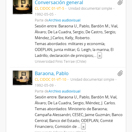
Conversación general
CL CIDOC 01-VT-5
Unidad documental simple
1992-05-05
Parte de
Archivo audiovisual
Sesión entre: Baraona U., Pablo; Bardón M.; Vial,
Álvaro; De La Cuadra, Sergio; De Castro, Sergio;
Méndez, J.Carlos; Kelly, Roberto.
Temas abordados: militares y economía;
ODEPLAN; junta militar; G. Leigh; la marina; El
Ladrillo; declaración de principios;
...
»
Universidad Finis Terrae (Chile)
Baraona, Pablo
CL CIDOC 01-VT-10
Unidad documental simple
1992-05-09
Parte de
Archivo audiovisual
Sesión entre: Baraona U., Pablo; Bardón M; Vial,
Álvaro; De La Cuadra, Sergio; Méndez, J. Carlos.
Temas abordados: Ministerio de Baraona;
Campaña Alessandri; CESEC; Jaime Guzmán; Banco
Central; Banco del Estado; ODEPLAN; Comité
Financiero; Comisión de
...
»