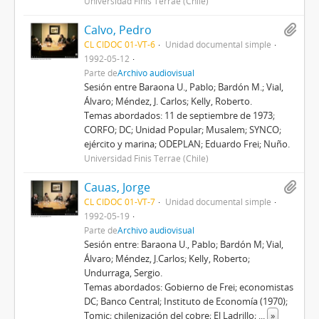
Universidad Finis Terrae (Chile)
Calvo, Pedro
CL CIDOC 01-VT-6
Unidad documental simple
1992-05-12
Parte de
Archivo audiovisual
Sesión entre Baraona U., Pablo; Bardón M.; Vial,
Álvaro; Méndez, J. Carlos; Kelly, Roberto.
Temas abordados: 11 de septiembre de 1973;
CORFO; DC; Unidad Popular; Musalem; SYNCO;
ejército y marina; ODEPLAN; Eduardo Frei; Nuño.
Universidad Finis Terrae (Chile)
Cauas, Jorge
CL CIDOC 01-VT-7
Unidad documental simple
1992-05-19
Parte de
Archivo audiovisual
Sesión entre: Baraona U., Pablo; Bardón M; Vial,
Álvaro; Méndez, J.Carlos; Kelly, Roberto;
Undurraga, Sergio.
Temas abordados: Gobierno de Frei; economistas
DC; Banco Central; Instituto de Economía (1970);
Tomic; chilenización del cobre; El Ladrillo;
...
»