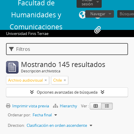
Facultad de
sesión
Humanidades y
Navegar
Comunicaciones
Universidad Finis Terrae
Filtros
Mostrando 145 resultados
Descripción archivística
Archivo audiovisual
Chile
Opciones avanzadas de búsqueda
Imprimir vista previa
Hierarchy
Ver :
Ordenar por:
Fecha final
Direction:
Clasificación en orden ascendente