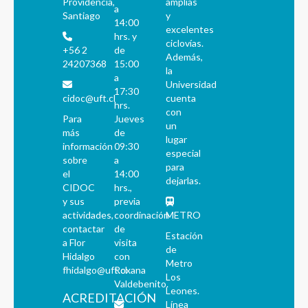
Providencia,
amplias
a
Santiago
y
14:00
excelentes
hrs. y
ciclovías.
+56 2
de
Además,
24207368
15:00
la
a
Universidad
17:30
cidoc@uft.cl
cuenta
hrs.
con
Para
Jueves
un
más
de
lugar
información
09:30
especial
sobre
a
para
el
14:00
dejarlas.
CIDOC
hrs.,
y sus
previa
actividades,
coordinación
METRO
contactar
de
Estación
a Flor
visita
de
Hidalgo
con
Metro
fhidalgo@uft.cl
Roxana
Los
Valdebenito.
Leones.
ACREDITACIÓN
Línea