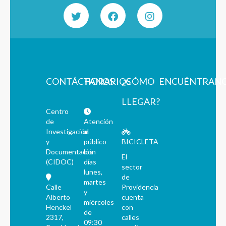
CONTÁCTANOS
HORARIOS
¿CÓMO
ENCUÉNTRAN
LLEGAR?
Centro
de
Atención
Investigación
al
y
público
BICICLETA
Documentación
los
El
(CIDOC)
días
sector
lunes,
de
martes
Calle
Providencia
y
Alberto
cuenta
miércoles
Henckel
con
de
2317,
calles
09:30