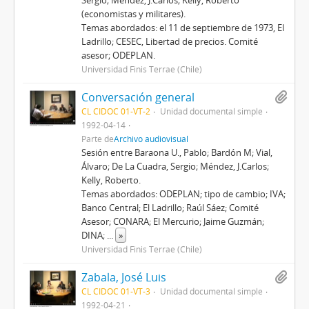
Sergio; Méndez, J.Carlos; Kelly, Roberto
(economistas y militares).
Temas abordados: el 11 de septiembre de 1973, El
Ladrillo; CESEC, Libertad de precios. Comité
asesor; ODEPLAN.
Universidad Finis Terrae (Chile)
Conversación general
CL CIDOC 01-VT-2
Unidad documental simple
1992-04-14
Parte de
Archivo audiovisual
Sesión entre Baraona U., Pablo; Bardón M; Vial,
Álvaro; De La Cuadra, Sergio; Méndez, J.Carlos;
Kelly, Roberto.
Temas abordados: ODEPLAN; tipo de cambio; IVA;
Banco Central; El Ladrillo; Raúl Sáez; Comité
Asesor; CONARA; El Mercurio; Jaime Guzmán;
DINA;
...
»
Universidad Finis Terrae (Chile)
Zabala, José Luis
CL CIDOC 01-VT-3
Unidad documental simple
1992-04-21