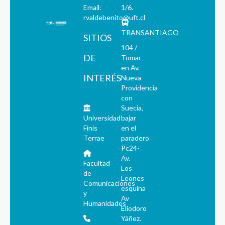
Email:
1/6.
rvaldebenito@uft.cl
TRANSANTIAGO
SITIOS
104 /
DE
Tomar
en Av.
INTERÉS
Nueva
Providencia
con
Suecia,
Universidad
bajar
Finis
en el
Terrae
paradero
Pc24-
Av.
Facultad
Los
de
Leones
Comunicaciones
esquina
y
Av
Humanidades
Eliodoro
Yáñez.