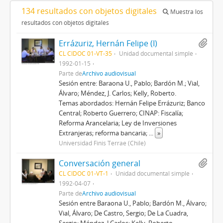
134 resultados con objetos digitales
Muestra los
resultados con objetos digitales
Errázuriz, Hernán Felipe (I)
CL CIDOC 01-VT-35
Unidad documental simple
1992-01-15
Parte de
Archivo audiovisual
Sesión entre: Baraona U., Pablo; Bardón M.; Vial,
Álvaro; Méndez, J. Carlos; Kelly, Roberto.
Temas abordados: Hernán Felipe Errázuriz; Banco
Central; Roberto Guerrero; CINAP: Fiscalía;
Reforma Arancelaria; Ley de Inversiones
Extranjeras; reforma bancaria;
...
»
Universidad Finis Terrae (Chile)
Conversación general
CL CIDOC 01-VT-1
Unidad documental simple
1992-04-07
Parte de
Archivo audiovisual
Sesión entre Baraona U., Pablo; Bardón M., Álvaro;
Vial, Álvaro; De Castro, Sergio; De La Cuadra,