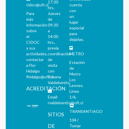
17:30
cidoc@uft.cl
cuenta
hrs.
con
Para
Jueves
un
más
de
lugar
información
09:30
especial
sobre
a
para
el
14:00
dejarlas.
CIDOC
hrs.,
y sus
previa
actividades,
coordinación
METRO
contactar
de
Estación
a Flor
visita
de
Hidalgo
con
Metro
fhidalgo@uft.cl
Roxana
Los
Valdebenito.
Leones.
ACREDITACIÓN
Línea
Email:
1/6.
rvaldebenito@uft.cl
TRANSANTIAGO
SITIOS
104 /
DE
Tomar