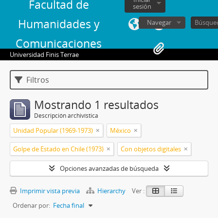
Facultad de
sesión
Humanidades y
Navegar
Comunicaciones
Universidad Finis Terrae
Filtros
Mostrando 1 resultados
Descripción archivística
Unidad Popular (1969-1973)
México
Golpe de Estado en Chile (1973)
Con objetos digitales
Opciones avanzadas de búsqueda
Imprimir vista previa
Hierarchy
Ver :
Ordenar por:
Fecha final