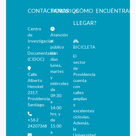
CONTÁCTANOS
HORARIOS
¿CÓMO
ENCUÉNTRAN
LLEGAR?
Centro
de
Atención
Investigación
al
y
público
BICICLETA
Documentación
los
El
(CIDOC)
días
sector
lunes,
de
martes
Calle
Providencia
y
Alberto
cuenta
miércoles
Henckel
con
de
2317,
calles
09:30
Providencia,
amplias
a
Santiago
y
14:00
excelentes
hrs. y
ciclovías.
+56 2
de
Además,
24207368
15:00
la
a
Universidad