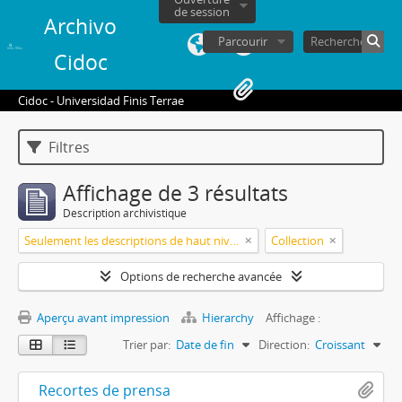
de session
Archivo
Parcourir
Cidoc
Cidoc - Universidad Finis Terrae
Filtres
Affichage de 3 résultats
Description archivistique
Seulement les descriptions de haut niveau
Collection
Options de recherche avancée
Aperçu avant impression
Hierarchy
Affichage :
Trier par:
Date de fin
Direction:
Croissant
Recortes de prensa