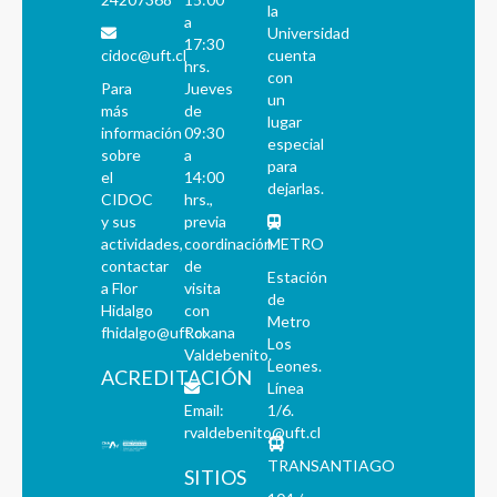
la
a
Universidad
17:30
cidoc@uft.cl
cuenta
hrs.
con
Para
Jueves
un
más
de
lugar
información
09:30
especial
sobre
a
para
el
14:00
dejarlas.
CIDOC
hrs.,
y sus
previa
actividades,
coordinación
METRO
contactar
de
Estación
a Flor
visita
de
Hidalgo
con
Metro
fhidalgo@uft.cl
Roxana
Los
Valdebenito.
Leones.
ACREDITACIÓN
Línea
Email:
1/6.
rvaldebenito@uft.cl
TRANSANTIAGO
SITIOS