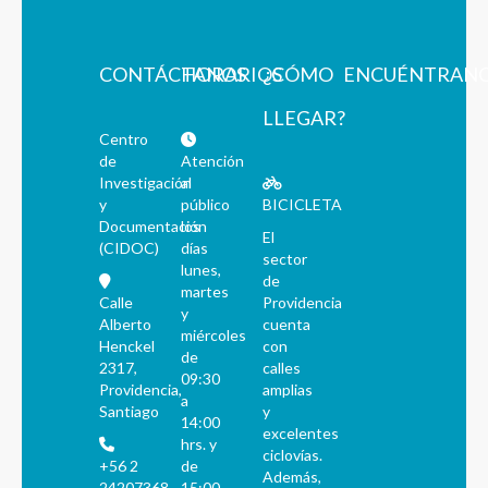
CONTÁCTANOS
HORARIOS
¿CÓMO
ENCUÉNTRAN
LLEGAR?
Centro
de
Atención
Investigación
al
y
público
BICICLETA
Documentación
los
El
(CIDOC)
días
sector
lunes,
de
martes
Calle
Providencia
y
Alberto
cuenta
miércoles
Henckel
con
de
2317,
calles
09:30
Providencia,
amplias
a
Santiago
y
14:00
excelentes
hrs. y
ciclovías.
+56 2
de
Además,
24207368
15:00