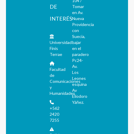
104 /
DE
Tomar
en Av.
INTERÉS
Nueva
Providencia
con
Suecia,
Universidad
bajar
Finis
en el
Terrae
paradero
Pc24-
Av.
Facultad
Los
de
Leones
Comunicaciones
esquina
y
Av
Humanidades
Eliodoro
Yáñez.
+562
2420
7255