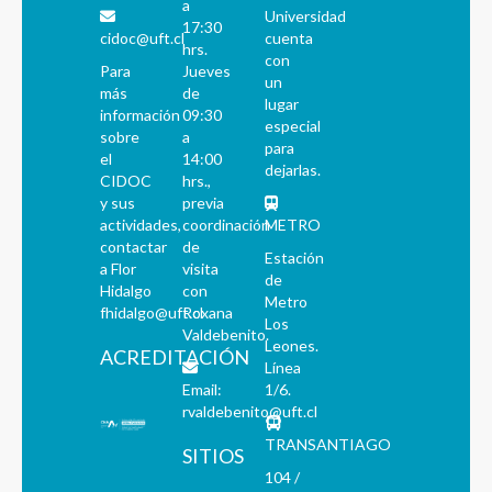
a
Universidad
17:30
cidoc@uft.cl
cuenta
hrs.
con
Para
Jueves
un
más
de
lugar
información
09:30
especial
sobre
a
para
el
14:00
dejarlas.
CIDOC
hrs.,
y sus
previa
actividades,
coordinación
METRO
contactar
de
Estación
a Flor
visita
de
Hidalgo
con
Metro
fhidalgo@uft.cl
Roxana
Los
Valdebenito.
Leones.
ACREDITACIÓN
Línea
Email:
1/6.
rvaldebenito@uft.cl
TRANSANTIAGO
SITIOS
104 /