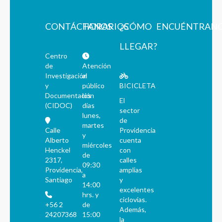
CONTÁCTANOS
HORARIOS
¿CÓMO
ENCUÉNTRAN
LLEGAR?
Centro
de
Atención
Investigación
al
y
público
BICICLETA
Documentación
los
El
(CIDOC)
días
sector
lunes,
de
martes
Calle
Providencia
y
Alberto
cuenta
miércoles
Henckel
con
de
2317,
calles
09:30
Providencia,
amplias
a
Santiago
y
14:00
excelentes
hrs. y
ciclovías.
+56 2
de
Además,
24207368
15:00
la