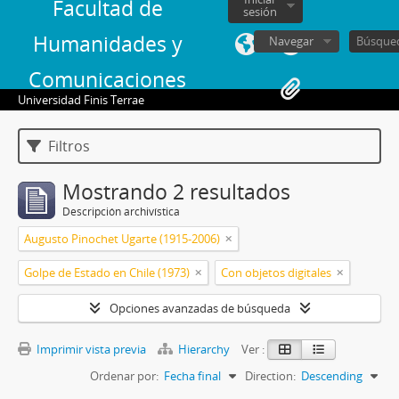
Facultad de
sesión
Humanidades y
Navegar
Comunicaciones
Universidad Finis Terrae
Filtros
Mostrando 2 resultados
Descripción archivística
Augusto Pinochet Ugarte (1915-2006)
Golpe de Estado en Chile (1973)
Con objetos digitales
Opciones avanzadas de búsqueda
Imprimir vista previa
Hierarchy
Ver :
Ordenar por:
Fecha final
Direction:
Descending