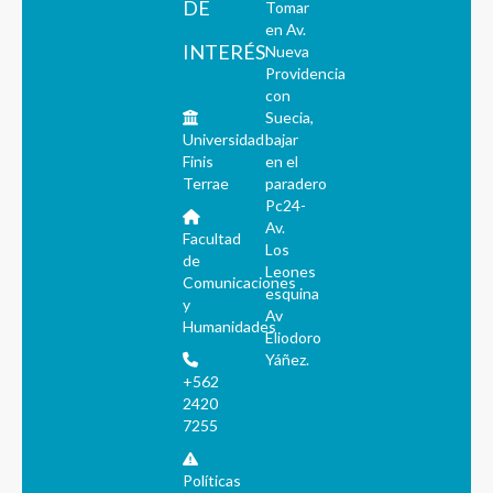
DE
Tomar
en Av.
INTERÉS
Nueva
Providencia
con
Suecia,
Universidad
bajar
Finis
en el
Terrae
paradero
Pc24-
Av.
Facultad
Los
de
Leones
Comunicaciones
esquina
y
Av
Humanidades
Eliodoro
Yáñez.
+562
2420
7255
Políticas