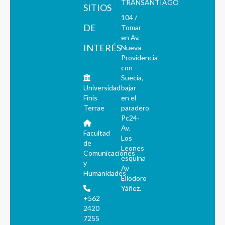
TRANSANTIAGO
SITIOS
104 /
DE
Tomar
en Av.
INTERÉS
Nueva
Providencia
con
Suecia,
Universidad
bajar
Finis
en el
Terrae
paradero
Pc24-
Av.
Facultad
Los
de
Leones
Comunicaciones
esquina
y
Av
Humanidades
Eliodoro
Yáñez.
+562
2420
7255