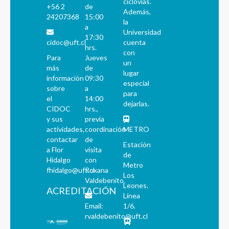
ciclovías.
+56 2
de
Además,
24207368
15:00
la
a
Universidad
17:30
cidoc@uft.cl
cuenta
hrs.
con
Para
Jueves
un
más
de
lugar
información
09:30
especial
sobre
a
para
el
14:00
dejarlas.
CIDOC
hrs.,
y sus
previa
actividades,
coordinación
METRO
contactar
de
Estación
a Flor
visita
de
Hidalgo
con
Metro
fhidalgo@uft.cl
Roxana
Los
Valdebenito.
Leones.
ACREDITACIÓN
Línea
Email:
1/6.
rvaldebenito@uft.cl