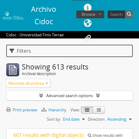
Archivo
Browse
Cidoc
Cidoc - Universidad Finis Terrae
Filters
Showing 613 results
Archival description
Recortes de prensa
Advanced search options
Print preview
Hierarchy
View:
Sort by:
End date
Direction:
Ascending
607 results with digital objects
Show results with