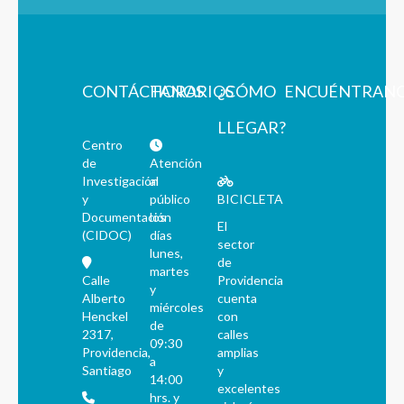
CONTÁCTANOS
HORARIOS
¿CÓMO
ENCUÉNTRAN
LLEGAR?
Centro
de
Atención
Investigación
al
y
público
BICICLETA
Documentación
los
El
(CIDOC)
días
sector
lunes,
de
martes
Calle
Providencia
y
Alberto
cuenta
miércoles
Henckel
con
de
2317,
calles
09:30
Providencia,
amplias
a
Santiago
y
14:00
excelentes
hrs. y