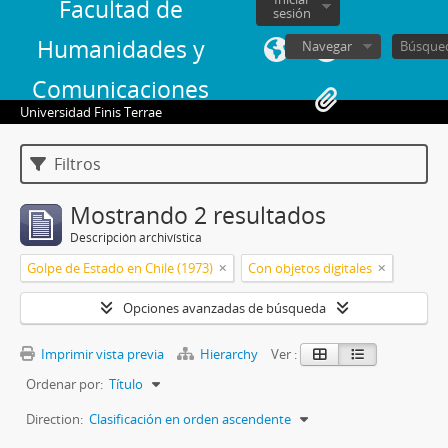
Facultad de
sesión
Humanidades y
Navegar
Comunicaciones
Universidad Finis Terrae
Filtros
Mostrando 2 resultados
Descripción archivística
Golpe de Estado en Chile (1973)
Con objetos digitales
Opciones avanzadas de búsqueda
Imprimir vista previa
Hierarchy
Ver :
Ordenar por:
Título
Direction:
Clasificación en orden ascendente