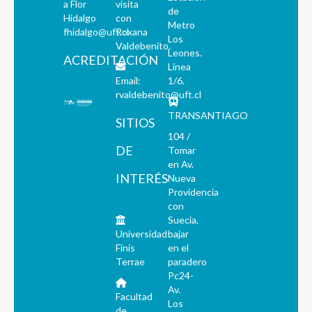
a Flor
visita
de
Hidalgo
con
Metro
fhidalgo@uft.cl
Roxana
Los
Valdebenito.
Leones.
ACREDITACIÓN
Línea
Email:
1/6.
rvaldebenito@uft.cl
TRANSANTIAGO
SITIOS
104 /
DE
Tomar
en Av.
INTERÉS
Nueva
Providencia
con
Suecia,
Universidad
bajar
Finis
en el
Terrae
paradero
Pc24-
Av.
Facultad
Los
de