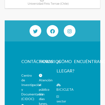
Universidad Finis Terrae (Chile)
CONTÁCTANOS
HORARIOS
¿CÓMO
ENCUÉNTRAN
LLEGAR?
Centro
de
Atención
Investigación
al
y
público
BICICLETA
Documentación
los
El
(CIDOC)
días
sector
lunes,