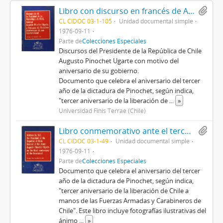
Libro con discurso en francés de Augusto Pinochet, con motivo de la conmemoración del tercer aniversario del Gobierno, titulado Discours de M. le Président de la République du Chilí, Général Augusto Pinochet Ugarte, à l'occasion du Troisième Anniversaire de son Gouvernement
CL CIDOC 03-1-105
Unidad documental simple
1976-09-11
Parte de
Colecciones Especiales
Discursos del Presidente de la República de Chile
Augusto Pinochet Ugarte con motivo del
aniversario de su gobierno.
Documento que celebra el aniversario del tercer
año de la dictadura de Pinochet, según indica,
"tercer aniversario de la liberación de
...
»
Universidad Finis Terrae (Chile)
Libro conmemorativo ante el tercer aniversario del gobierno de Augusot Pinochet, titulado Adress by H.E. the President of the Republic of Chile General of the Army Augusto Pinochet Ugarte on the third anniversary oh the Goverment
CL CIDOC 03-1-49
Unidad documental simple
1976-09-11
Parte de
Colecciones Especiales
Documento que celebra el aniversario del tercer
año de la dictadura de Pinochet, según indica,
"tercer aniversario de la liberación de Chile a
manos de las Fuerzas Armadas y Carabineros de
Chile". Este libro incluye fotografías ilustrativas del
ánimo
...
»