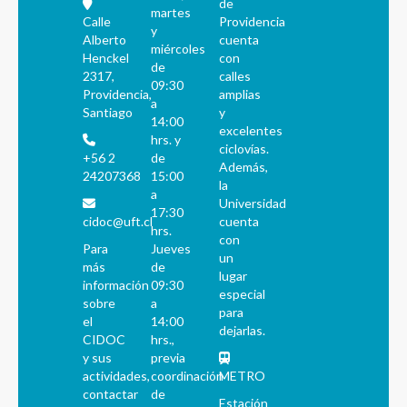
de
martes
Calle
Providencia
y
Alberto
cuenta
miércoles
Henckel
con
de
2317,
calles
09:30
Providencia,
amplias
a
Santiago
y
14:00
excelentes
hrs. y
ciclovías.
+56 2
de
Además,
24207368
15:00
la
a
Universidad
17:30
cidoc@uft.cl
cuenta
hrs.
con
Para
Jueves
un
más
de
lugar
información
09:30
especial
sobre
a
para
el
14:00
dejarlas.
CIDOC
hrs.,
y sus
previa
actividades,
coordinación
METRO
contactar
de
Estación