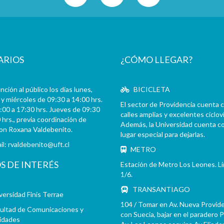
ARIOS
¿CÓMO LLEGAR?
ción al público los días lunes,
BICICLETA
y miércoles de 09:30 a 14:00 hrs.
El sector de Providencia cuenta 
:00 a 17:30 hrs. Jueves de 09:30
calles amplias y excelentes cicloví
 hrs., previa coordinación de
Además, la Universidad cuenta c
con Roxana Valdebenito.
lugar especial para dejarlas.
il:
rvaldebenito@uft.cl
METRO
OS DE INTERÉS
Estación de Metro Los Leones. L
1/6.
TRANSANTIAGO
versidad Finis Terrae
104 / Tomar en Av. Nueva Provid
ultad de Comunicaciones y
con Suecia, bajar en el paradero 
idades