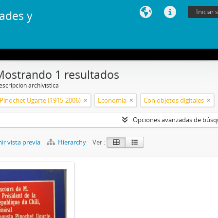
Iniciar 
ades y
Mostrando 1 resultados
scripción archivística
Pinochet Ugarte (1915-2006)
Economía
Con objetos digitales
Opciones avanzadas de bús
r vista previa
Hierarchy
Ver :