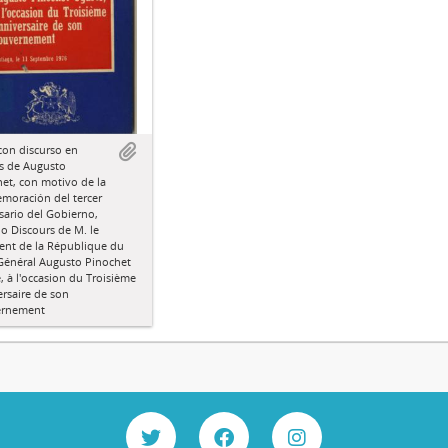
con discurso en
s de Augusto
et, con motivo de la
moración del tercer
sario del Gobierno,
do Discours de M. le
ent de la République du
 Général Augusto Pinochet
, à l'occasion du Troisième
rsaire de son
rnement