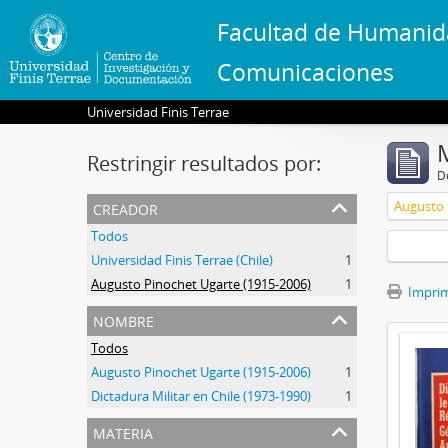
Facultad de Humanid
Comunicaciones
Universidad Finis Terrae
Restringir resultados por:
De
creador
Augusto 
Todos
Universidad Finis Terrae (Chile)
1
Augusto Pinochet Ugarte (1915-2006)
1
Imprimi
nombre
Todos
Augusto Pinochet Ugarte (1915-2006)
1
Dictadura Militar en Chile (1973-1990)
1
materia