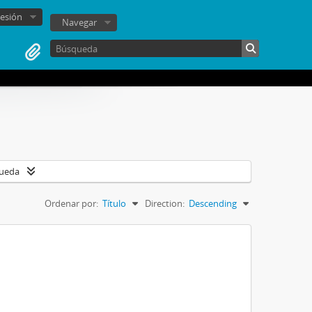
sesión
Navegar
queda
Ordenar por:
Título
Direction:
Descending