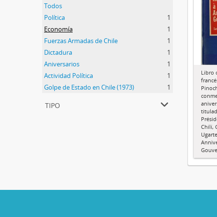
Todos
Política
1
Economía
1
Fuerzas Armadas de Chile
1
Dictadura
1
Aniversarios
1
Libro 
Actividad Política
1
francé
Golpe de Estado en Chile (1973)
1
Pinoch
conme
tipo
aniver
titula
Présid
Chilí,
Ugarte
Annive
Gouve