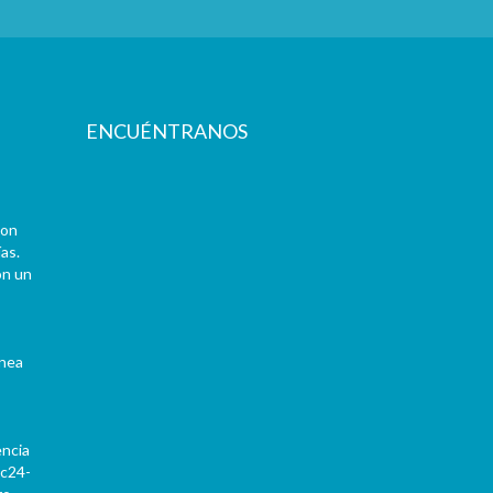
ENCUÉNTRANOS
con
as.
on un
ínea
encia
Pc24-