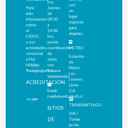
hrs.
con
Para
Jueves
un
más
de
lugar
información
09:30
especial
sobre
a
para
el
14:00
dejarlas.
CIDOC
hrs.,
y sus
previa
actividades,
coordinación
METRO
contactar
de
Estación
a Flor
visita
de
Hidalgo
con
Metro
fhidalgo@uft.cl
Roxana
Los
Valdebenito.
Leones.
ACREDITACIÓN
Línea
Email:
1/6.
rvaldebenito@uft.cl
TRANSANTIAGO
SITIOS
104 /
DE
Tomar
en Av.