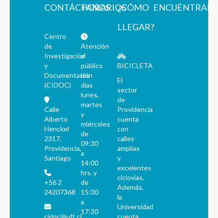
CONTÁCTANOS
HORARIOS
¿CÓMO
ENCUÉNTRAN
LLEGAR?
Centro
de
Atención
Investigación
al
y
público
BICICLETA
Documentación
los
El
(CIDOC)
días
sector
lunes,
de
martes
Calle
Providencia
y
Alberto
cuenta
miércoles
Henckel
con
de
2317,
calles
09:30
Providencia,
amplias
a
Santiago
y
14:00
excelentes
hrs. y
ciclovías.
+56 2
de
Además,
24207368
15:00
la
a
Universidad
17:30
cidoc@uft.cl
cuenta