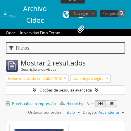
Archivo
Navegar
Cidoc
Cidoc - Universidad Finis Terrae
Filtros
Mostrar 2 resultados
Descrição arquivística
Golpe de Estado en Chile (1973)
Com objeto digital
Opções de pesquisa avançada
Previsualizar a impressão
Hierarchy
Ver:
Ordenar por ordem:
Título
Direção:
Ascendente