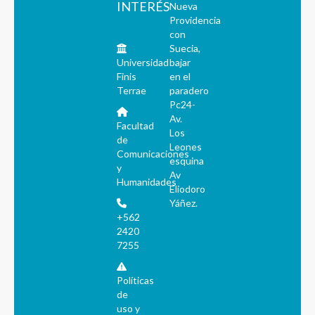
INTERÉS
Nueva
Providencia
con
Suecia,
Universidad
bajar
Finis
en el
Terrae
paradero
Pc24-
Av.
Facultad
Los
de
Leones
Comunicaciones
esquina
y
Av
Humanidades
Eliodoro
Yáñez.
+562
2420
7255
Políticas
de
uso y