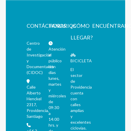
CONTÁCTANOS
HORARIOS
¿CÓMO
ENCUÉNTRAN
LLEGAR?
Centro
de
Atención
Investigación
al
y
público
BICICLETA
Documentación
los
El
(CIDOC)
días
sector
lunes,
de
martes
Calle
Providencia
y
Alberto
cuenta
miércoles
Henckel
con
de
2317,
calles
09:30
Providencia,
amplias
a
Santiago
y
14:00
excelentes
hrs. y
ciclovías.
+56 2
de