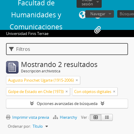
Facultad de
sesión
Humanidades y
Navegar
Comunicaciones
Universidad Finis Terrae
Filtros
Mostrando 2 resultados
Descripción archivística
Augusto Pinochet Ugarte (1915-2006)
Golpe de Estado en Chile (1973)
Con objetos digitales
Opciones avanzadas de búsqueda
Imprimir vista previa
Hierarchy
Ver :
Ordenar por:
Título