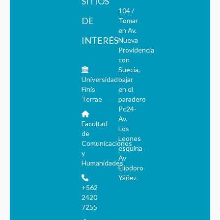
SITIOS
104 /
DE
Tomar
en Av.
INTERÉS
Nueva
Providencia
con
Suecia,
Universidad
bajar
Finis
en el
Terrae
paradero
Pc24-
Av.
Facultad
Los
de
Leones
Comunicaciones
esquina
y
Av
Humanidades
Eliodoro
Yáñez.
+562
2420
7255