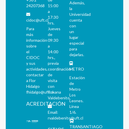
Además,
24207368
15:00
la
a
Universidad
17:30
cidoc@uft.cl
cuenta
hrs.
con
Para
Jueves
un
más
de
lugar
información
09:30
especial
sobre
a
para
el
14:00
dejarlas.
CIDOC
hrs.,
y sus
previa
actividades,
coordinación
METRO
contactar
de
Estación
a Flor
visita
de
Hidalgo
con
Metro
fhidalgo@uft.cl
Roxana
Los
Valdebenito.
Leones.
ACREDITACIÓN
Línea
Email:
1/6.
rvaldebenito@uft.cl
TRANSANTIAGO