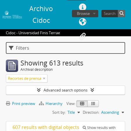
Archivo
Browse
Cidoc
Cidoc - Universidad Finis Terrae
Filters
Showing 613 results
Archival description
Recortes de prensa
Advanced search options
Print preview
Hierarchy
View:
Sort by:
Title
Direction:
Ascending
607 results with digital objects
Show results with