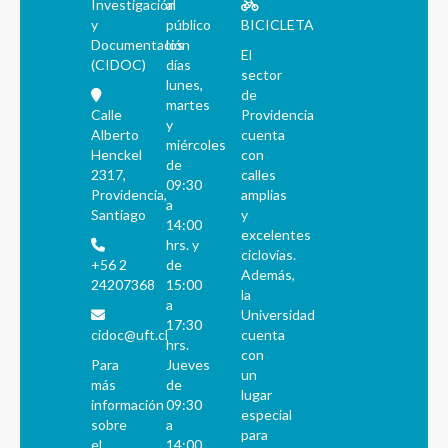
Investigación
al
y
público
BICICLETA
Documentación
los
El
(CIDOC)
días
sector
lunes,
de
martes
Calle
Providencia
y
Alberto
cuenta
miércoles
Henckel
con
de
2317,
calles
09:30
Providencia,
amplias
a
Santiago
y
14:00
excelentes
hrs. y
ciclovías.
+56 2
de
Además,
24207368
15:00
la
a
Universidad
17:30
cidoc@uft.cl
cuenta
hrs.
con
Para
Jueves
un
más
de
lugar
información
09:30
especial
sobre
a
para
el
14:00