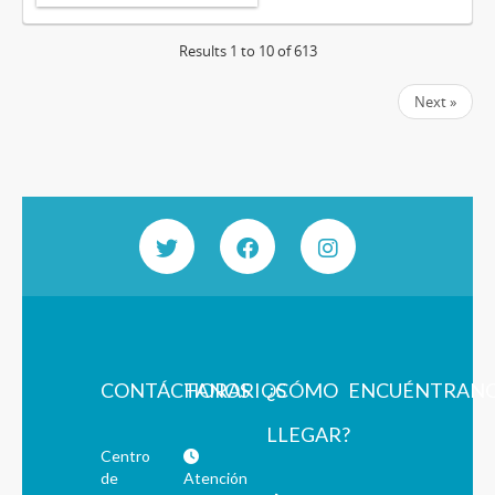
Results 1 to 10 of 613
Next »
CONTÁCTANOS
HORARIOS
¿CÓMO
ENCUÉNTRAN
LLEGAR?
Centro
de
Atención