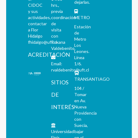
dejarlas.
CIDOC
hrs.,
y sus
previa
actividades,
coordinación
METRO
contactar
de
Estación
a Flor
visita
de
Hidalgo
con
Metro
fhidalgo@uft.cl
Roxana
Los
Valdebenito.
Leones.
ACREDITACIÓN
Línea
Email:
1/6.
rvaldebenito@uft.cl
TRANSANTIAGO
SITIOS
104 /
DE
Tomar
en Av.
INTERÉS
Nueva
Providencia
con
Suecia,
Universidad
bajar
Finis
en el