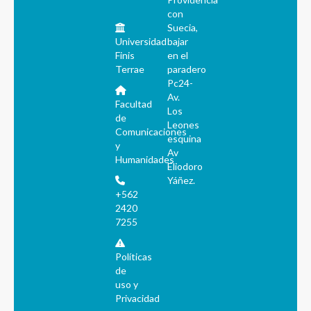
con
Suecia,
Universidad
bajar
Finis
en el
Terrae
paradero
Pc24-
Av.
Facultad
Los
de
Leones
Comunicaciones
esquina
y
Av
Humanidades
Eliodoro
Yáñez.
+562
2420
7255
Políticas
de
uso y
Privacidad