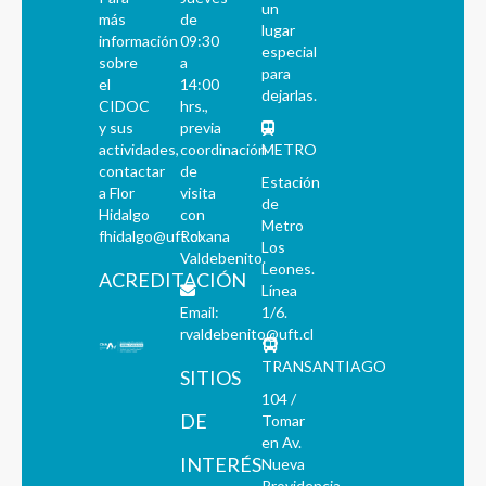
un
más
de
lugar
información
09:30
especial
sobre
a
para
el
14:00
dejarlas.
CIDOC
hrs.,
y sus
previa
actividades,
coordinación
METRO
contactar
de
Estación
a Flor
visita
de
Hidalgo
con
Metro
fhidalgo@uft.cl
Roxana
Los
Valdebenito.
Leones.
ACREDITACIÓN
Línea
Email:
1/6.
rvaldebenito@uft.cl
TRANSANTIAGO
SITIOS
104 /
DE
Tomar
en Av.
INTERÉS
Nueva
Providencia