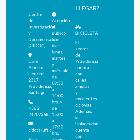
LLEGAR?
Centro
de
Atención
Investigación
al
y
público
BICICLETA
Documentación
los
El
(CIDOC)
días
sector
lunes,
de
martes
Calle
Providencia
y
Alberto
cuenta
miércoles
Henckel
con
de
2317,
calles
09:30
Providencia,
amplias
a
Santiago
y
14:00
excelentes
hrs. y
ciclovías.
+56 2
de
Además,
24207368
15:00
la
a
Universidad
17:30
cidoc@uft.cl
cuenta
hrs.
con
Para
Jueves