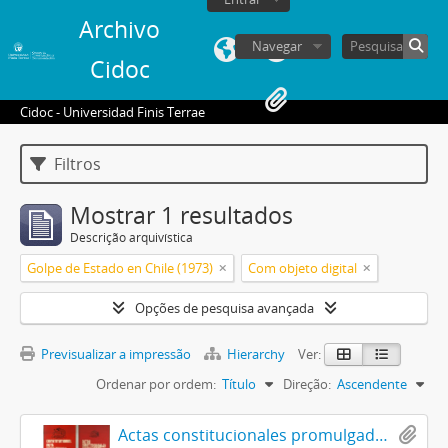
Archivo
Navegar
Cidoc
Cidoc - Universidad Finis Terrae
Filtros
Mostrar 1 resultados
Descrição arquivística
Golpe de Estado en Chile (1973)
Com objeto digital
Opções de pesquisa avançada
Previsualizar a impressão
Hierarchy
Ver:
Ordenar por ordem:
Título
Direção:
Ascendente
Actas constitucionales promulgadas por el Gobierno de Chile